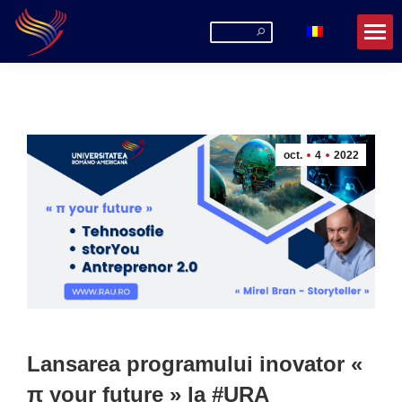
Search:
oct.
4
2022
Lansarea programului inovator «
π your future » la #URA