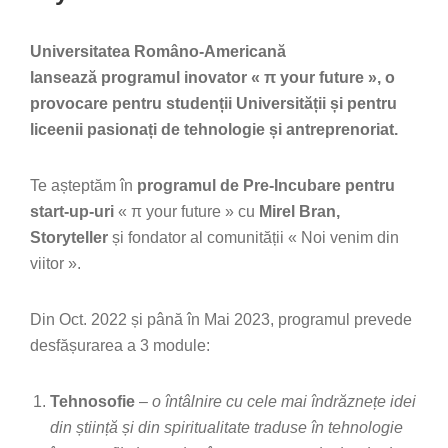
Universitatea Româno-Americană
lansează programul inovator « π your future », o
provocare pentru studenții Universității și pentru
liceenii pasionați de tehnologie și antreprenoriat.
Te așteptăm în
programul de Pre-Incubare pentru
start-up-uri
« π your future » cu
Mirel Bran,
Storyteller
și fondator al comunității « Noi venim din
viitor ».
Din Oct. 2022 și până în Mai 2023, programul prevede
desfășurarea a 3 module:
Tehnosofie
–
o întâlnire cu cele mai îndrăznețe idei
din știință și din spiritualitate traduse în tehnologie