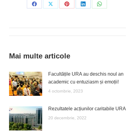
Share
Share
Share
Share
Share
on
on
on
on
on
Facebook
X
Pinterest
LinkedIn
WhatsApp
Post
navigation
Mai multe articole
Facultățile URA au deschis noul an
academic cu entuziasm și emoții!
4 octombrie, 2023
Rezultatele acțiunilor caritabile URA
20 decembrie, 2022