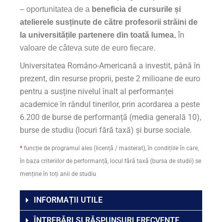
– oportunitatea de a
beneficia de cursurile și
atelierele susținute de către profesorii străini de
la universitățile partenere din toată lumea
, în
valoare de câteva sute de euro fiecare.
Universitatea Româno-Americană a investit, până în
prezent, din resurse proprii, peste 2 milioane de euro
pentru a susține nivelul înalt al performanței
academice în rândul tinerilor, prin acordarea a peste
6.200 de burse de performanță (media generală 10),
burse de studiu (locuri fără taxă) și burse sociale.
*
funcție de programul ales (licență / masterat), în condițiile în care,
în baza criteriilor de performanță, locul fără taxă (bursa de studii) se
menține în toți anii de studiu
INFORMAȚII UTILE
ÎNTREBĂRI ȘI RĂSPUNSURI FRECVENTE