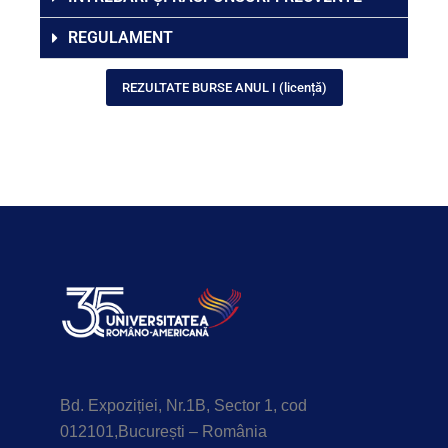
REGULAMENT
REZULTATE BURSE ANUL I (licență)
Bd. Expoziției, Nr.1B, Sector 1, cod
012101,București – România