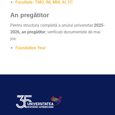
Facultate: TMO, IM, MM, AI, FC
An pregătitor
Pentru structura completă a anului universitar
2025-
2026, an pregătitor
, verificați documentele de mai
jos:
Foundation Year