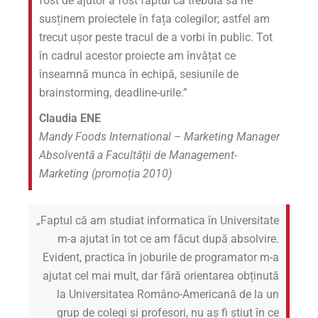
fost de ajutor a fost faptul că trebuia să ne
susținem proiectele în fața colegilor; astfel am
trecut ușor peste tracul de a vorbi în public. Tot
în cadrul acestor proiecte am învățat ce
înseamnă munca în echipă, sesiunile de
brainstorming, deadline-urile.”
Claudia ENE
Mandy Foods International – Marketing Manager
Absolventă a Facultății de Management-
Marketing (promoția 2010)
„Faptul că am studiat informatica în Universitate
m-a ajutat în tot ce am făcut după absolvire.
Evident, practica în joburile de programator m-a
ajutat cel mai mult, dar fără orientarea obținută
la Universitatea Româno-Americană de la un
grup de colegi și profesori, nu aș fi știut în ce