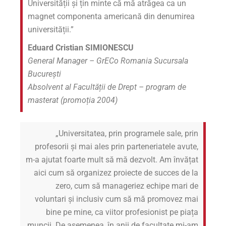
Universității și țin minte că mă atrăgea ca un
magnet componenta americană din denumirea
universității.”
Eduard Cristian SIMIONESCU
General Manager – GrECo Romania Sucursala
București
Absolvent al Facultății de Drept
– program de
masterat
(promoția 2004)
„Universitatea, prin programele sale, prin
profesorii și mai ales prin parteneriatele avute,
m-a ajutat foarte mult să mă dezvolt. Am învățat
aici cum să organizez proiecte de succes de la
zero, cum să manageriez echipe mari de
voluntari și inclusiv cum să mă promovez mai
bine pe mine, ca viitor profesionist pe piața
muncii. De asemenea, în anii de facultate mi-am