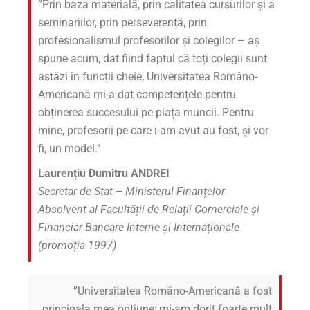
”Prin baza materială, prin calitatea cursurilor și a
seminariilor, prin perseverență, prin
profesionalismul profesorilor și colegilor – aș
spune acum, dat fiind faptul că toți colegii sunt
astăzi în funcții cheie, Universitatea Româno-
Americană mi-a dat competențele pentru
obținerea succesului pe piața muncii. Pentru
mine, profesorii pe care i-am avut au fost, și vor
fi, un model.”
Laurențiu Dumitru ANDREI
Secretar de Stat – Ministerul Finanțelor
Absolvent al Facultății de Relații Comerciale și
Financiar Bancare Interne și Internaționale
(promoția 1997)
”Universitatea Româno-Americană a fost
principala mea opțiune; mi-am dorit foarte mult