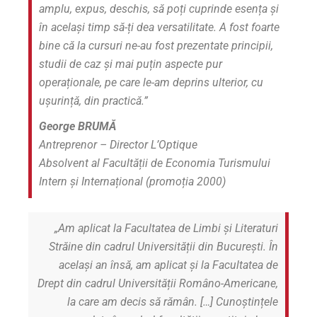
amplu, expus, deschis, să poți cuprinde esența și
în același timp să-ți dea versatilitate. A fost foarte
bine că la cursuri ne-au fost prezentate principii,
studii de caz și mai puțin aspecte pur
operaționale, pe care le-am deprins ulterior, cu
ușurință, din practică.”
George BRUMĂ
Antreprenor – Director L’Optique
Absolvent al Facultății de Economia Turismului
Intern și Internațional (promoția 2000)
„
A
m aplicat la
Facultatea de Limbi și Literaturi
Străine din cadrul Universității
din București. În
același an însă, am aplicat și la Facultatea de
Drept din cadrul Universității Româno-Americane,
la care am
decis să rămân. […]
Cunoștințele