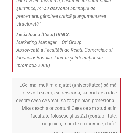
care aveam dezbateri, sesiunile de comunicări
științifice, mi-au dezvoltat abilitățile de
prezentare, gândirea critică și argumentarea
structurată.”
Lucia Ioana (
Cucu)
DINCĂ
Marketing Manager – Oti Group
Absolventă a Facultății de Relații Comerciale și
Financiar-Bancare Interne și Internaționale
(promoția 2008)
„Cel mai mult m-a ajutat (universitatea) să mă
dezvolt ca om, ca persoană, să îmi fac o idee
despre ceea ce vreau să fac pe plan profesional!
Mi-a deschis orizonturi! Ceea ce am studiat în
facultate folosesc și astăzi (contabilitate,
negocieri, modele economice, etc.).”