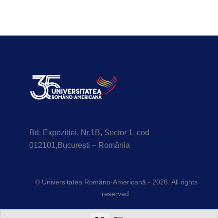
Bd. Expoziției, Nr.1B, Sector 1, cod
012101,București – România
© Universitatea Româno-Americană - 2026. All rights
reserved.