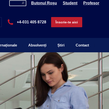
Butonul Roșu
Student
Profesor
ernaționale
Absolvenți
Știri
Contact
+4-031 405 8728
Înscrie-te aici
ernaționale
Absolvenți
Știri
Contact