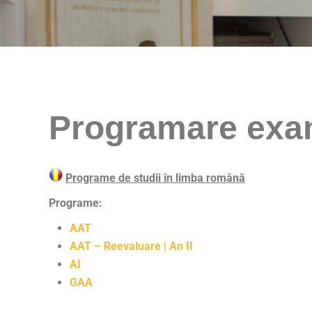
Programare exam
Programe de studii în limba română
Programe:
AAT
AAT – Reevaluare
| An II
AI
GAA