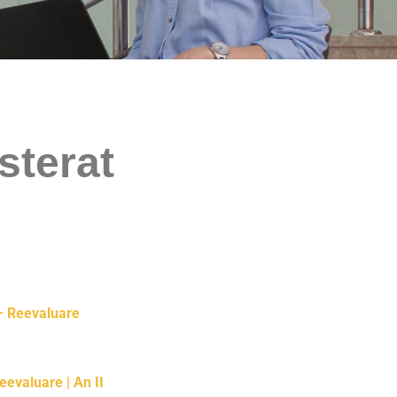
sterat
 Reevaluare
Reevaluare
| An II