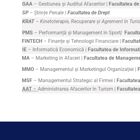
GAA
– Gestiunea și Auditul Afacerilor |
Facultatea d
SP
– Științe Penale |
Facultatea de Drept
KRAT
– Kinetoterapie, Recuperare și Agrement în Turi
PMS
– Performanță și Management în Sport
|
Faculta
FINTECH
– Finanțe și Tehnologii Financiare |
Faculta
IE
– Informatică Economică |
Facultatea de Informa
MA
– Marketing în Afaceri |
Facultatea de Manageme
MMO
– Managementul și Marketingul Organizației |
MSF
– Managementul Strategic al Firmei |
Facultate
AAT
–
Administrarea Afacerilor în Turism |
Facultatea