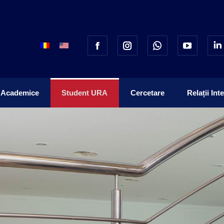
 Academice
Student URA
Cercetare
Relații Int
 Academice
Student URA
Cercetare
Relații Int