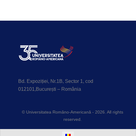
Bd. Expoziției, Nr.1B, Sector 1, cod
012101,București – România
© Universitatea Româno-Americană - 2026. All rights
reserved.