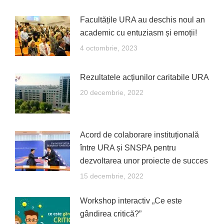
Facultățile URA au deschis noul an
academic cu entuziasm și emoții!
4 octombrie, 2023
Rezultatele acțiunilor caritabile URA
20 decembrie, 2022
Acord de colaborare instituțională
între URA și SNSPA pentru
dezvoltarea unor proiecte de succes
15 decembrie, 2022
Workshop interactiv „Ce este
gândirea critică?”