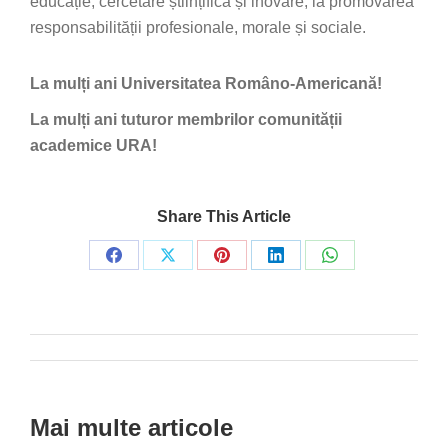
educație, cercetare științifică și inovare, la promovarea
responsabilității profesionale, morale și sociale.
La mulți ani Universitatea Româno-Americană!
La mulți ani tuturor membrilor comunității
academice URA!
Share This Article
Share
Share
Share
Share
Share
on
on
on
on
on
Facebook
X
Pinterest
LinkedIn
WhatsApp
Post
navigation
Mai multe articole