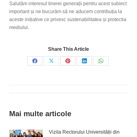
Salutăm interesul tinerei generații pentru acest subiect
important și ne bucurăm să ne aducem contribuția la
aceste inițiative ce privesc sustenabilitatea și protectia
mediului.
Share This Article
Share
Share
Share
Share
Share
on
on
on
on
on
Facebook
X
Pinterest
LinkedIn
WhatsApp
Post
navigation
Mai multe articole
Vizita Rectorului Universității din