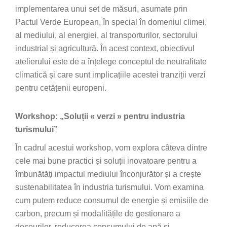
implementarea unui set de măsuri, asumate prin
Pactul Verde European, în special în domeniul climei,
al mediului, al energiei, al transporturilor, sectorului
industrial și agricultură. În acest context, obiectivul
atelierului este de a înțelege conceptul de neutralitate
climatică și care sunt implicațiile acestei tranziții verzi
pentru cetățenii europeni.
Workshop: „Soluții « verzi » pentru industria
turismului”
În cadrul acestui workshop, vom explora câteva dintre
cele mai bune practici și soluții inovatoare pentru a
îmbunătăți impactul mediului înconjurător și a crește
sustenabilitatea în industria turismului. Vom examina
cum putem reduce consumul de energie și emisiile de
carbon, precum și modalitățile de gestionare a
deșeurilor, reducerea consumului de apă și