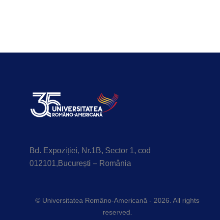
Bd. Expoziției, Nr.1B, Sector 1, cod
012101,București – România
© Universitatea Româno-Americană - 2026. All rights
reserved.