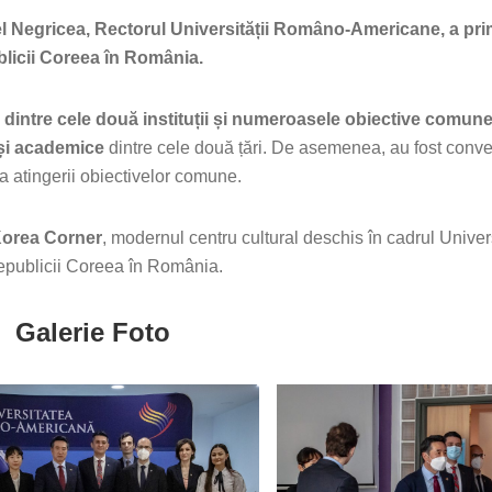
el Negricea, Rectorul Universității Româno-Americane, a primi
icii Coreea în România.
dintre cele două instituții și numeroasele obiective comune
 și academice
dintre cele două țări. De asemenea, au fost conve
ea atingerii obiectivelor comune.
Korea Corner
, modernul centru cultural deschis în cadrul Unive
epublicii Coreea în România.
Galerie Foto