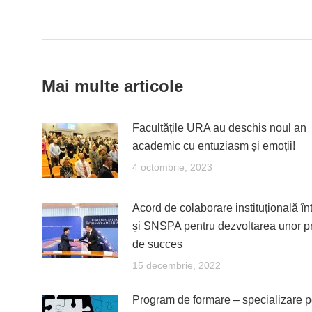
navigation
Mai multe articole
Facultățile URA au deschis noul an
academic cu entuziasm și emoții!
4 octombrie, 2023
Acord de colaborare instituțională î
și SNSPA pentru dezvoltarea unor p
de succes
15 decembrie, 2022
Program de formare – specializare p