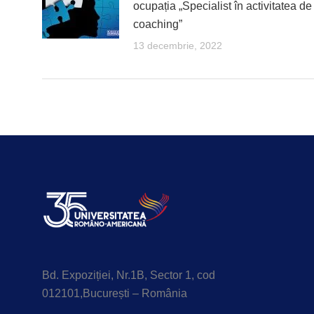
ocupația „Specialist în activitatea de
coaching”
13 decembrie, 2022
Bd. Expoziției, Nr.1B, Sector 1, cod
012101,București – România