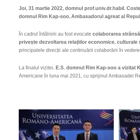
Joi, 31 martie 2022, domnul prof.univ.dr.habil. Cost
domnul Rim Kap-soo, Ambasadorul agreat al Republ
În cadrul întâlnirii au fost evocate
colaborarea strânsă 
privește dezvoltarea relațiilor economice, culturale
principalele direcții ale continuării colaborării în veder
La finalul vizitei,
E.S. domnul Rim Kap-soo a vizitat 
Americane în luna mai 2021, cu sprijinul Ambasadei R