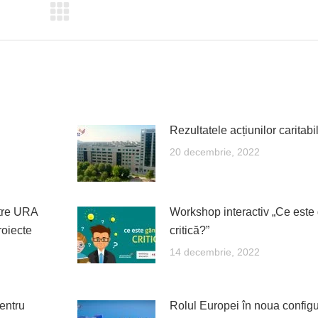
Rezultatele acțiunilor carita
20 decembrie, 2022
ntre URA
Workshop interactiv „Ce este
roiecte
critică?”
14 decembrie, 2022
entru
Rolul Europei în noua configu