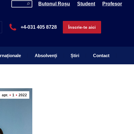
Search:
Butonul Roșu
Student
Profesor
ernaționale
Absolvenți
Știri
Contact
+4-031 405 8728
Înscrie-te aici
ernaționale
Absolvenți
Știri
Contact
apr.
1
2022