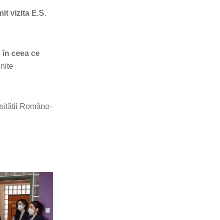
t vizita E.S.
 în ceea ce
nite
rsității Româno-