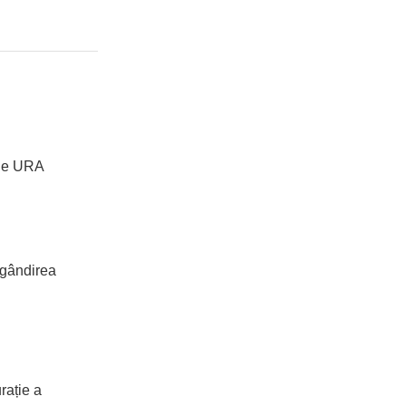
bile URA
 gândirea
rație a