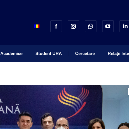
 Academice
Student URA
Cercetare
Relații Int
 Academice
Student URA
Cercetare
Relații Int