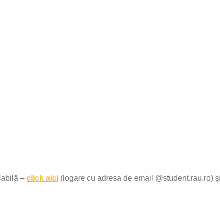
labilă –
click aici
(logare cu adresa de email @student.rau.ro) ș