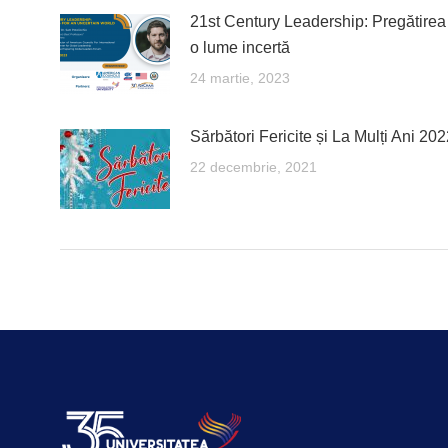
21st Century Leadership: Pregătirea
o lume incertă
24 martie, 2023
Sărbători Fericite și La Mulți Ani 202
22 decembrie, 2021