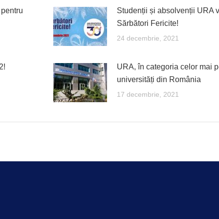
 pentru
Studenții și absolvenții URA 
Sărbători Fericite!
24 decembrie, 2021
2!
URA, în categoria celor mai 
universități din România
17 decembrie, 2021