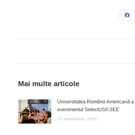
Sha
on
Fac
Post
navigation
Mai multe articole
Universitatea Româno-Americană a 
evenimentul SelectUSA SEE
13 septembrie, 2023