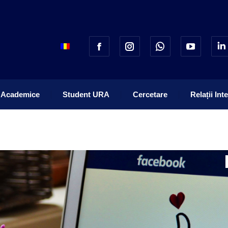
 Academice
Student URA
Cercetare
Relații Int
 Academice
Student URA
Cercetare
Relații Int