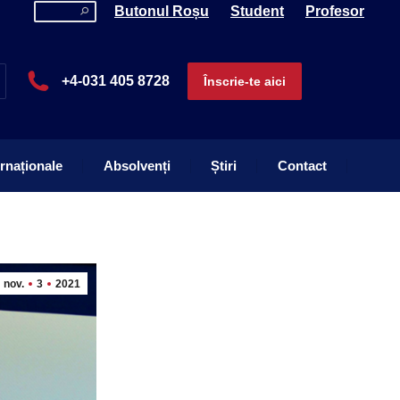
Search:
Butonul Roșu
Student
Profesor
ernaționale
Absolvenți
Știri
Contact
+4-031 405 8728
Înscrie-te aici
ernaționale
Absolvenți
Știri
Contact
nov.
3
2021