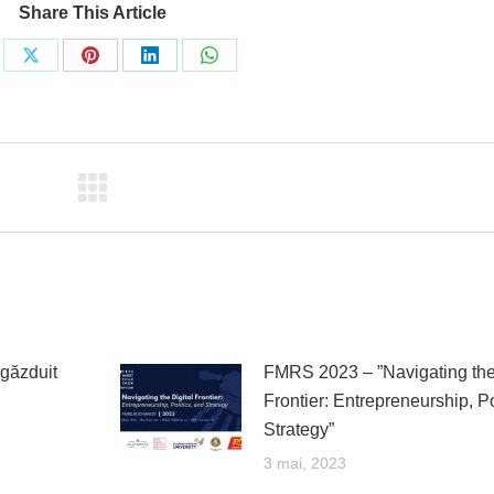
Share This Article
re
Share
Share
Share
Share
on
on
on
on
ebook
X
Pinterest
LinkedIn
WhatsApp
găzduit
FMRS 2023 – ”Navigating the 
Frontier: Entrepreneurship, Po
Strategy”
3 mai, 2023