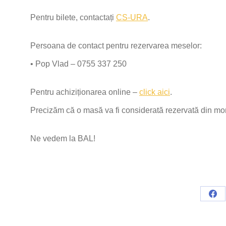
Pentru bilete, contactați
CS-URA
.
Persoana de contact pentru rezervarea meselor:
• Pop Vlad – 0755 337 250
Pentru achiziționarea online –
click aici
.
Precizăm că o masă va fi considerată rezervată din mome
Ne vedem la BAL!
Sha
on