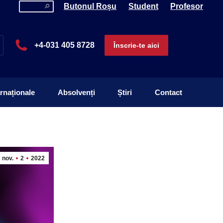
Search:
Butonul Roșu
Student
Profesor
ernaționale
Absolvenți
Știri
Contact
+4-031 405 8728
Înscrie-te aici
ernaționale
Absolvenți
Știri
Contact
nov.
2
2022