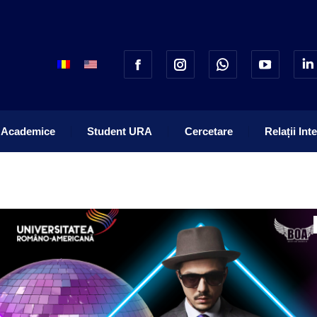
 Academice
Student URA
Cercetare
Relații Int
 Academice
Student URA
Cercetare
Relații Int