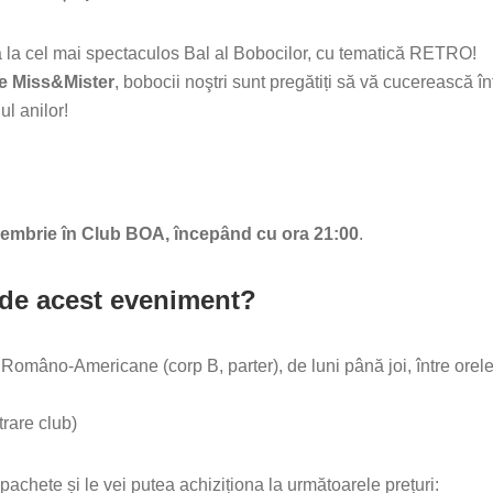
 la cel mai spectaculos Bal al Bobocilor, cu tematică RETRO!
e Miss&Mister
, bobocii noştri sunt pregătiți să vă cucerească î
ul anilor!
iembrie în Club BOA, începând cu ora 21:00
.
rde acest eveniment?
ții Româno-Americane (corp B, parter), de luni până joi, între orel
trare club)
achete și le vei putea achiziționa la următoarele prețuri: