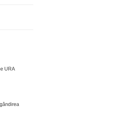
bile URA
 gândirea