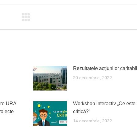
ebook
X
Pinterest
LinkedIn
WhatsApp
Rezultatele acțiunilor carita
20 decembrie, 2022
ntre URA
Workshop interactiv „Ce este
roiecte
critică?”
14 decembrie, 2022