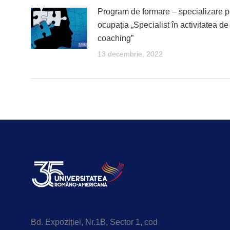
Program de formare – specializare p
ocupația „Specialist în activitatea de
coaching”
13 decembrie, 2022
Bd. Expoziției, Nr.1B, Sector 1, cod