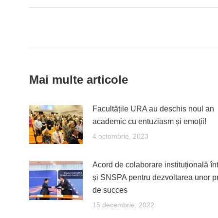
Fac
Post
navigation
Mai multe articole
Facultățile URA au deschis noul an
academic cu entuziasm și emoții!
4 octombrie, 2023
Acord de colaborare instituțională î
și SNSPA pentru dezvoltarea unor p
de succes
15 decembrie, 2022