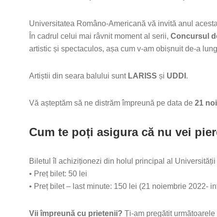
Universitatea Româno-Americană vă invită anul acesta
În cadrul celui mai râvnit moment al serii,
Concursul d
artistic și spectaculos, așa cum v-am obișnuit de-a lung
Artiștii din seara balului sunt
LARISS
și
UDDI
.
Vă așteptăm să ne distrăm împreună pe data de
21 no
Cum te poți asigura că nu vei pie
Biletul îl achiziționezi din holul principal al Universită
• Preț bilet: 50 lei
• Preț bilet – last minute: 150 lei (21 noiembrie 2022- in
Vii împreună cu prietenii?
Ți-am pregătit următoarele p