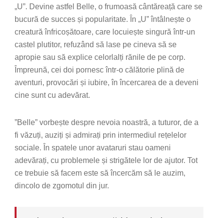
„U”. Devine astfel Belle, o frumoasă cântăreață care se
bucură de succes și popularitate. În „U” întâlnește o
creatură înfricoșătoare, care locuiește singură într-un
castel plutitor, refuzând să lase pe cineva să se
apropie sau să explice celorlalți rănile de pe corp.
Împreună, cei doi pornesc într-o călătorie plină de
aventuri, provocări și iubire, în încercarea de a deveni
cine sunt cu adevărat.
”Belle” vorbește despre nevoia noastră, a tuturor, de a
fi văzuți, auziți și admirați prin intermediul rețelelor
sociale. În spatele unor avataruri stau oameni
adevărați, cu problemele și strigătele lor de ajutor. Tot
ce trebuie să facem este să încercăm să le auzim,
dincolo de zgomotul din jur.