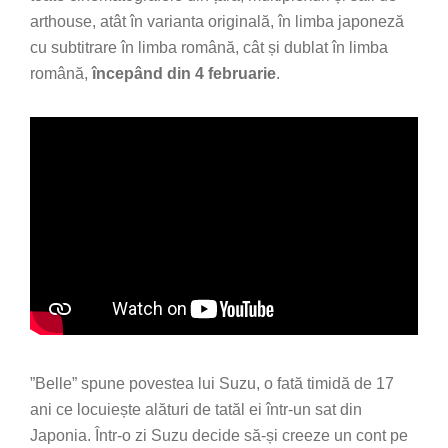
arthouse, atât în varianta originală, în limba japoneză
cu subtitrare în limba română, cât și dublat în limba
română,
începând din 4 februarie
.
”Belle” spune povestea lui Suzu, o fată timidă de 17
ani ce locuiește alături de tatăl ei într-un sat din
Japonia. Într-o zi Suzu decide să-și creeze un cont pe