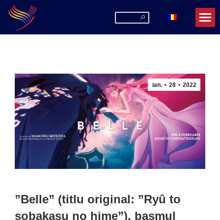
Search:
ian.
28
2022
”Belle”
(titlu original: ”Ryû to
sobakasu no hime”)
, basmul