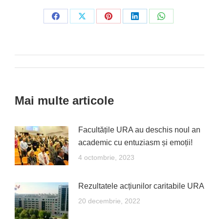
Share
Share
Share
Share
Share
on
on
on
on
on
Facebook
X
Pinterest
LinkedIn
WhatsApp
Post
navigation
Mai multe articole
Facultățile URA au deschis noul an
academic cu entuziasm și emoții!
4 octombrie, 2023
Rezultatele acțiunilor caritabile URA
20 decembrie, 2022