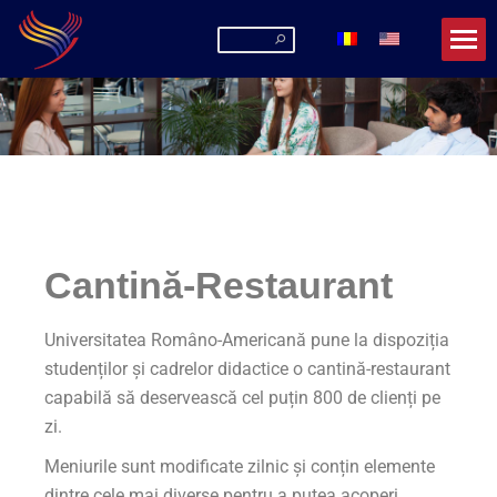
Cantină-Restaurant
Universitatea Româno-Americană pune la dispoziția
studenților și cadrelor didactice o cantină-restaurant
capabilă să deservească cel puțin 800 de clienți pe
zi.
Meniurile sunt modificate zilnic și conțin elemente
dintre cele mai diverse pentru a putea acoperi