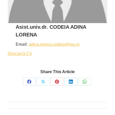
Asist.univ.dr. CODEIA ADINA
LORENA
Email:
adina.lorena.codeia@rau.ro
Descarcă CV
Share This Article
Share
Share
Share
Share
Share
on
on
on
on
on
Facebook
X
Pinterest
LinkedIn
WhatsApp
Post