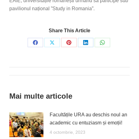
EAIE, universitățile românești urmând să participe sub
pavilionul național ”Study in Romania”.
Share This Article
Share
Share
Share
Share
Share
on
on
on
on
on
Facebook
X
Pinterest
LinkedIn
WhatsApp
Post
navigation
Mai multe articole
Facultățile URA au deschis noul an
academic cu entuziasm și emoții!
4 octombrie, 2023