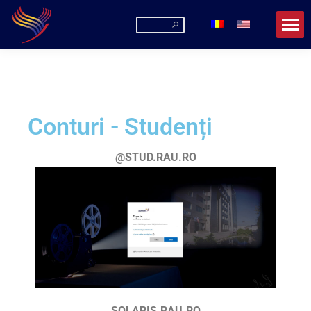
Conturi - Studenți
@STUD.RAU.RO
SOLARIS.RAU.RO