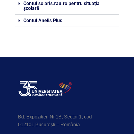
Contul solaris.rau.ro pentru situația
școlară
Contul Anelis Plus
Bd. Expoziției, Nr.1B, Sector 1, cod
012101,București – România