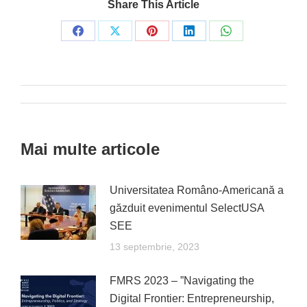
Share This Article
Share
Share
Share
Share
Share
on
on
on
on
on
Facebook
X
Pinterest
LinkedIn
WhatsApp
Post
navigation
Mai multe articole
Universitatea Româno-Americană a
găzduit evenimentul SelectUSA
SEE
13 septembrie, 2023
FMRS 2023 – ”Navigating the
Digital Frontier: Entrepreneurship,