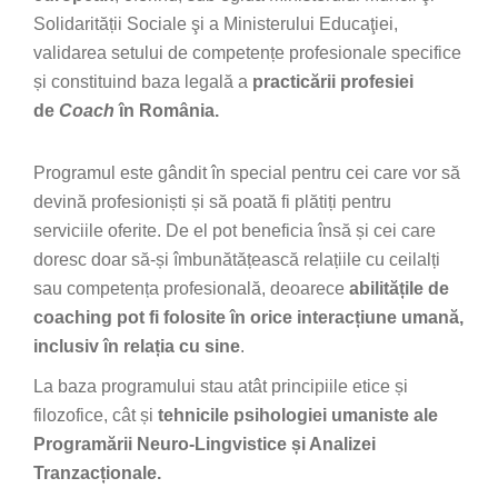
Solidarității Sociale şi a Ministerului Educaţiei,
validarea setului de competențe profesionale specifice
și constituind baza legală a
practicării profesiei
de
Coach
în România.
Programul este gândit în special pentru cei care vor să
devină profesioniști și să poată fi plătiți pentru
serviciile oferite. De el pot beneficia însă și cei care
doresc doar să-și îmbunătățească relațiile cu ceilalți
sau competența profesională, deoarece
abilitățile de
coaching pot fi folosite în orice interacțiune umană,
inclusiv în relația cu sine
.
La baza programului stau atât principiile etice și
filozofice, cât și
tehnicile psihologiei umaniste ale
Programării Neuro-Lingvistice și Analizei
Tranzacționale.