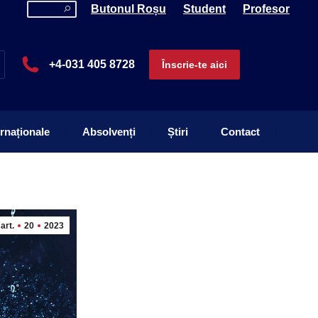
Search:
Butonul Roșu
Student
Profesor
ernaționale
Absolvenți
Știri
Contact
+4-031 405 8728
Înscrie-te aici
ernaționale
Absolvenți
Știri
Contact
art.
20
2023