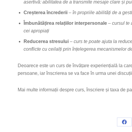
asertivă: abilitatea de a transmite mesaje clare și put
Creșterea încrederii
–
în propriile abilități de a ge
Îmbunătățirea relațiilor interpersonale
–
cursul te 
cei apropiați
Reducerea stresului
–
curs te poate ajuta la reducer
conflicte cu ceilalți prin înțelegerea mecanismelor d
Deoarece este un curs de învățare experiențială la care
persoane, iar înscrierea se va face în urma unei discuți
Mai multe informații despre curs, înscriere și taxa de p
Sha