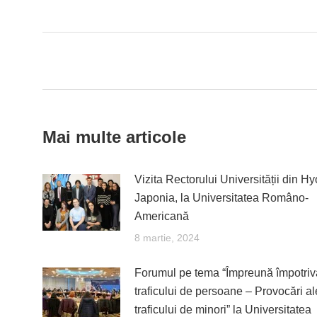
on
Fac
Post
navigation
Mai multe articole
Vizita Rectorului Universității din H
Japonia, la Universitatea Româno-
Americană
8 martie, 2024
Forumul pe tema “Împreună împotriv
traficului de persoane – Provocări al
traficului de minori” la Universitatea