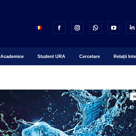
 Academice
Student URA
Cercetare
Relații Int
 Academice
Student URA
Cercetare
Relații Int
m