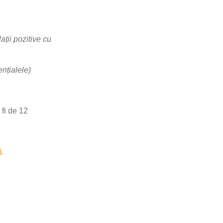
ații pozitive cu
ențialele)
 fi de 12
i
.