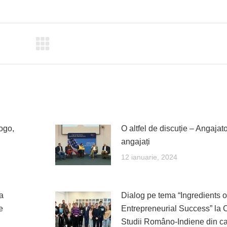
on
on
on
on
ebook
X
Pinterest
LinkedIn
WhatsApp
yogo,
O altfel de discuție – Angajato
angajați
12 ianuarie, 2024
a
Dialog pe tema “Ingredients o
e
Entrepreneurial Success” la 
Studii Româno-Indiene din ca