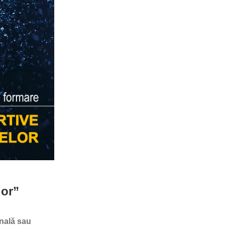
lor”
onală sau