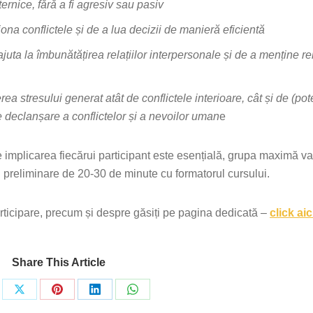
ernice, fără a fi agresiv sau pasiv
stiona conflictele și de a lua decizii de manieră eficientă
ajuta la îmbunătățirea relațiilor interpersonale și de a menține rel
ea stresului generat atât de conflictele interioare, cât și de (pot
e declanșare a conflictelor și a nevoilor uman
e
 implicarea fiecărui participant este esențială, grupa maximă va
i preliminare de 20-30 de minute cu formatorul cursului.
articipare, precum și despre găsiți pe pagina dedicată –
click aic
Share This Article
re
Share
Share
Share
Share