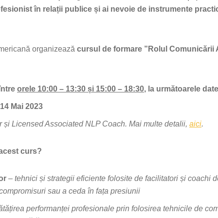
sionist în relații publice și ai nevoie de instrumente practi
-Americană organizează
cursul de formare ”Rolul Comunicării A
între
orele 10:00 – 13:30 și 15:00 – 18:30
, la următoarele date
 14 Mai 2023
r și Licensed Associated NLP Coach. Mai multe detalii,
aici
.
 acest curs?
lor
– tehnici și strategii eficiente folosite de facilitatori și coachi
e compromisuri sau a ceda în fața presiunii
tățirea performanței profesionale prin folosirea tehnicile de co