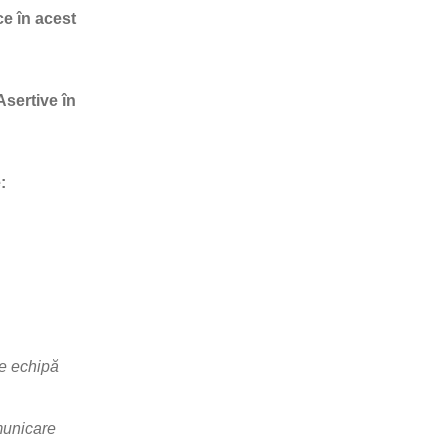
ce în acest
sertive în
:
 de echipă
municare