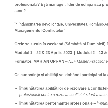
profesională? Ești manager, lider de echipă sau profe
sens?
În întâmpinarea nevoilor tale, Universitatea Româno
Managementul Conflictelor”
.
Orele se susțin în weekend (Sâmbătă și Duminică),
Modulul 1 – 22 & 23 Aprilie 2023 | Modulul 2 – 13 &
Formator: MARIAN OPRAN
– NLP Master Practitione
Ce cunoștințe și abilități vei dobândi participând la
Îmbunătățirea abilităților de rezolvare a conflicte
profesioniști pentru a rezolva conflictele, fără a fac
Îmbunătățirea performanței profesionale
– îmbună