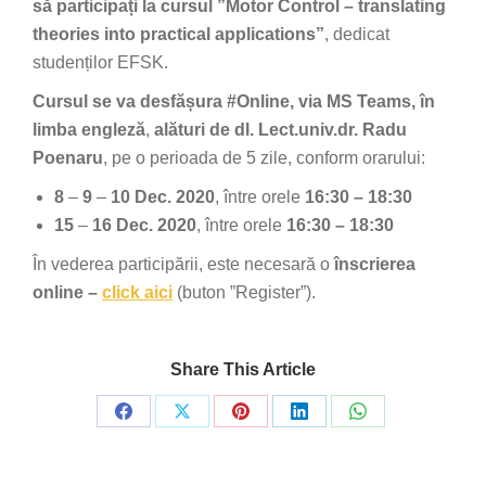
să participați la cursul ”Motor Control – translating
theories into practical applications”
, dedicat
studenților EFSK.
Cursul se va desfășura #Online, via MS Teams, în
limba engleză
,
alături de dl. Lect.univ.dr. Radu
Poenaru
, pe o perioada de 5 zile, conform orarului:
8
–
9
–
10 Dec. 2020
, între orele
16:30 – 18:30
15
–
16 Dec. 2020
, între orele
16:30 – 18:30
În vederea participării, este necesară o
înscrierea
online –
click aici
(buton ”Register”).
Share This Article
Share
Share
Share
Share
Share
on
on
on
on
on