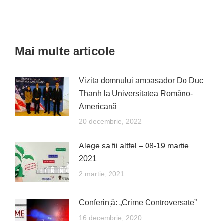
Facebook
X
Pinterest
LinkedIn
WhatsApp
Post
navigation
Mai multe articole
Vizita domnului ambasador Do Duc
Thanh la Universitatea Româno-
Americană
20 decembrie, 2022
Alege sa fii altfel – 08-19 martie
2021
2 martie, 2021
Conferință: „Crime Controversate”
16 decembrie, 2020