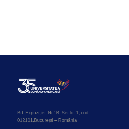
Bd. Expoziției, Nr.1B, Sector 1, cod
012101,București – România