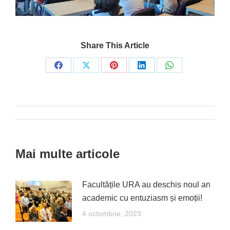
Share This Article
Share
Share
Share
Share
Share
on
on
on
on
on
Facebook
X
Pinterest
LinkedIn
WhatsApp
Post
navigation
Mai multe articole
Facultățile URA au deschis noul an
academic cu entuziasm și emoții!
4 octombrie, 2023