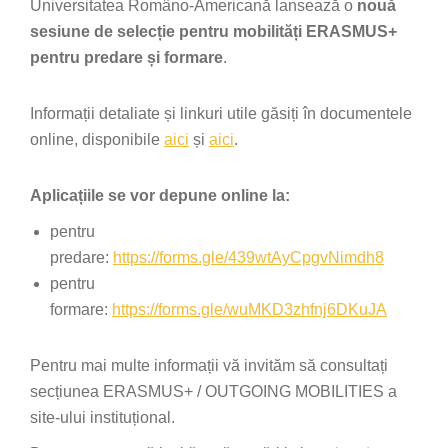
Universitatea Româno-Americană lansează o
nouă
sesiune de selecție pentru mobilități ERASMUS+
pentru predare și formare
.
Informații detaliate și linkuri utile găsiți în documentele
online, disponibile
aici
și
aici
.
Aplicațiile se vor depune online la:
pentru
predare:
https://forms.gle/439wtAyCpgvNimdh8
pentru
formare:
https://forms.gle/wuMKD3zhfnj6DKuJA
Pentru mai multe informații vă invităm să consultați
secțiunea ERASMUS+ / OUTGOING MOBILITIES a
site-ului instituțional.