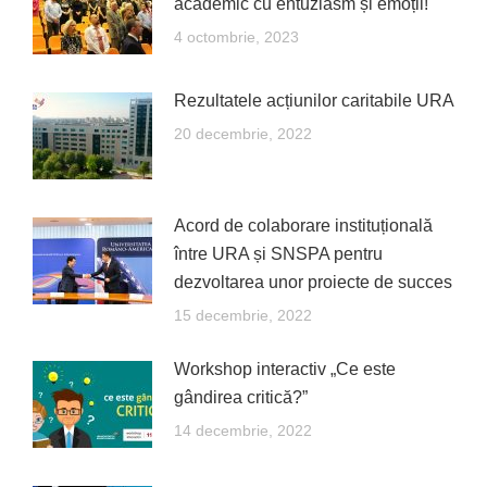
academic cu entuziasm și emoții!
4 octombrie, 2023
Rezultatele acțiunilor caritabile URA
20 decembrie, 2022
Acord de colaborare instituțională
între URA și SNSPA pentru
dezvoltarea unor proiecte de succes
15 decembrie, 2022
Workshop interactiv „Ce este
gândirea critică?”
14 decembrie, 2022