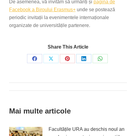
De asemenea, vă invităm să urmăriți și
p
agina de
Facebook a Biroului Erasmus+
unde se postează
periodic invitații la evenimentele internaționale
organizate de universitățile partenere.
Share This Article
Share
Share
Share
Share
Share
on
on
on
on
on
Facebook
X
Pinterest
LinkedIn
WhatsApp
Post
navigation
Mai multe articole
Facultățile URA au deschis noul an