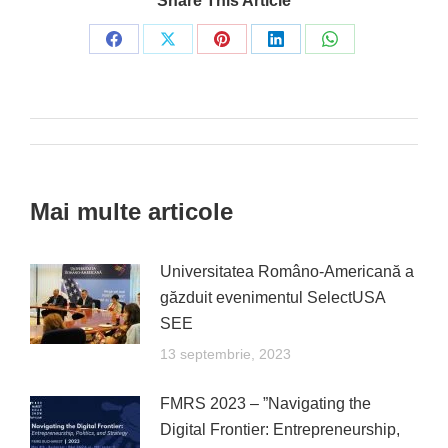
Share This Article
Share
Share
Share
Share
Share
on
on
on
on
on
Facebook
X
Pinterest
LinkedIn
WhatsApp
Post
navigation
Mai multe articole
Universitatea Româno-Americană a
găzduit evenimentul SelectUSA
SEE
13 septembrie, 2023
FMRS 2023 – ”Navigating the
Digital Frontier: Entrepreneurship,