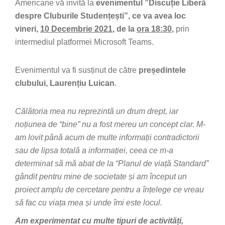
Americane vă invită la
evenimentul ”Discuție Liberă
despre Cluburile Studențești”, ce va avea loc
vineri,
10 Decembrie 2021
, de la
ora 18:30
,
prin
intermediul platformei Microsoft Teams.
Evenimentul va fi susținut de către
președintele
clubului, Laurențiu Luican
.
Călătoria mea nu reprezintă un drum drept, iar
noțiunea de “bine” nu a fost mereu un concept clar. M-
am lovit până acum de multe informații contradictorii
sau de lipsa totală a informației, ceea ce m-a
determinat să mă abat de la “Planul de viață Standard”
gândit pentru mine de societate și am început un
proiect amplu de cercetare pentru a înțelege ce vreau
să fac cu viața mea și unde îmi este locul.
Am experimentat cu multe tipuri de activități,