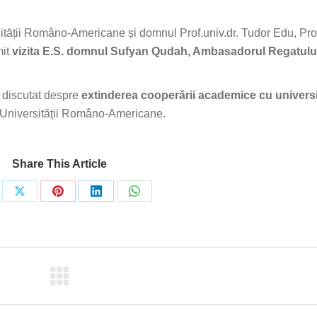
ității Româno-Americane și domnul Prof.univ.dr. Tudor Edu, Pro
mit
vizita E.S. domnul Sufyan Qudah, Ambasadorul Regatului
u discutat despre
extinderea cooperării academice cu universi
sul Universității Româno-Americane.
Share This Article
re
Share
Share
Share
Share
on
on
on
on
ebook
X
Pinterest
LinkedIn
WhatsApp