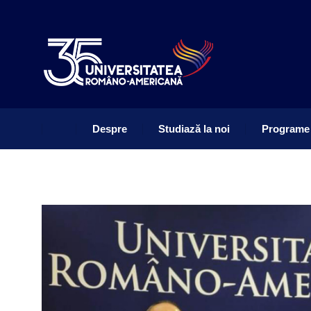
Despre
Studiază la noi
Programe
Despre
Studiază la noi
Programe