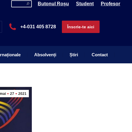
Search:
Butonul Roșu
Student
Profesor
ernaționale
Absolvenți
Știri
Contact
+4-031 405 8728
Înscrie-te aici
ernaționale
Absolvenți
Știri
Contact
mai
27
2021