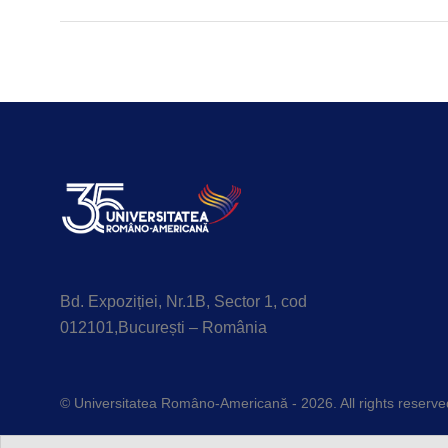
Bd. Expoziției, Nr.1B, Sector 1, cod
012101,București – România
© Universitatea Româno-Americană - 2026. All rights reserve