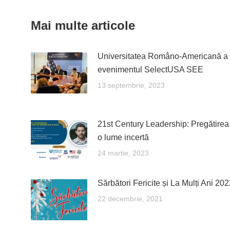
Mai multe articole
Universitatea Româno-Americană a 
evenimentul SelectUSA SEE
13 septembrie, 2023
21st Century Leadership: Pregătirea
o lume incertă
24 martie, 2023
Sărbători Fericite și La Mulți Ani 202
22 decembrie, 2021