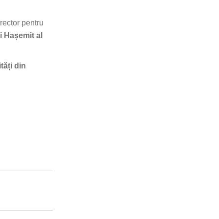
rector pentru
 Hașemit al
tăți din