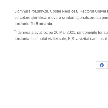
Domnul Prof.univ.dr. Costel Negricea, Rectorul Univers
cercetare științifică, inovare și internaționalizare au pri
Iordaniei în România
.
Întâlnirea a avut loc pe 26 Mai 2021, iar domniile lor a
Iordania
. La finalul vizitei sale, E.S. a vizitat campu
Sha
on
Fac
Post
navigation