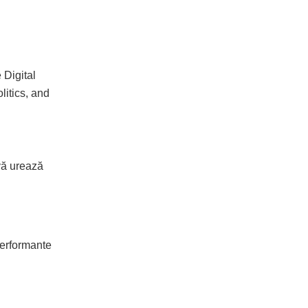
Digital
litics, and
vă urează
performante