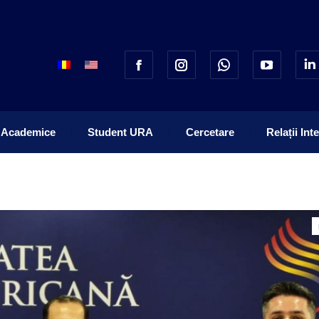
 Academice
Student URA
Cercetare
Relații Int
 Academice
Student URA
Cercetare
Relații Int