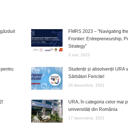
găzduit
FMRS 2023 – ”Navigating the 
Frontier: Entrepreneurship, Po
Strategy”
3 mai, 2023
 pentru
Studenții și absolvenții URA 
Sărbători Fericite!
24 decembrie, 2021
2!
URA, în categoria celor mai 
universități din România
17 decembrie, 2021