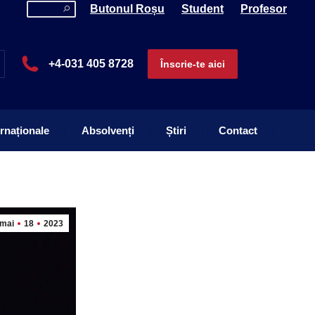
Search:
Butonul Roșu
Student
Profesor
ernaționale
Absolvenți
Știri
Contact
+4-031 405 8728
Înscrie-te aici
ernaționale
Absolvenți
Știri
Contact
mai
18
2023