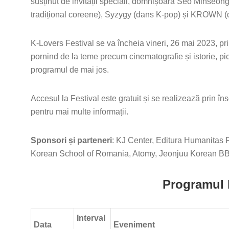
susținut de invitații speciali, domnișoara Seo Minseon
tradițional coreene), Syzygy (dans K-pop) și KROWN (d
K-Lovers Festival se va încheia vineri, 26 mai 2023, prin 
pornind de la teme precum cinematografie și istorie, pict
programul de mai jos.
Accesul la Festival este gratuit și se realizează prin îns
pentru mai multe informații.
Sponsori și parteneri
: KJ Center, Editura Humanitas F
Korean School of Romania, Atomy, Jeonjuu Korean B
Programul 
Interval
Data
Eveniment