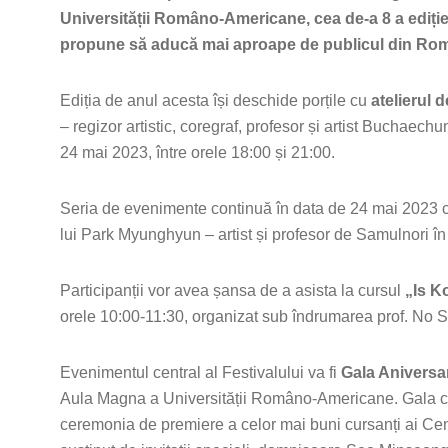
Universității Româno-Americane, cea de-a 8 a ediție 
propune să aducă mai aproape de publicul din Român
Ediția de anul acesta își deschide porțile cu
atelierul
– regizor artistic, coregraf, profesor și artist Buchaec
24 mai 2023, între orele 18:00 și 21:00.
Seria de evenimente continuă în data de 24 mai 2023
lui Park Myunghyun – artist și profesor de Samulnori î
Participanții vor avea șansa de a asista la cursul
„Is K
orele 10:00-11:30, organizat sub îndrumarea prof. No
Evenimentul central al Festivalului va fi
Gala Aniversa
Aula Magna a Universității Româno-Americane. Gala ca
ceremonia de premiere a celor mai buni cursanți ai Cen