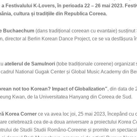
a Festivalului K-Lovers, în perioada 22 – 26 mai 2023. Festiv
ia, cultura și tradițiile din Republica Coreea.
 de Buchaechum
(dans tradițional coreean cu evantaie) susținu
hum, director al Berlin Korean Dance Project, ce se va desfășura 
 cu
atelierul de Samulnori
(tobe tradiționale coreene) organizat
n cadrul National Gugak Center și Global Music Academy din Ber
orean not too Korean?
Impact of Globalization”
, din data de
 Seung Kwan, de la Universitatea Hanyang din Coreea de Sud.
ră Korea Corner
ce va avea loc joi, 25 mai 2023, începând cu o
re celebrează cea de-a doua aniversare a proiectului
Korea Co
trului de Studii Studii Româno-Coreene și promite un spectacol