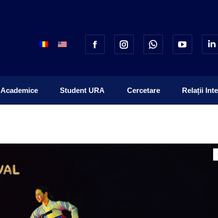
 Academice
Student URA
Cercetare
Relații Int
 Academice
Student URA
Cercetare
Relații Int