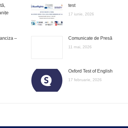
tă,
test
anițe
17 iunie, 2026
ranciza –
Comunicate de Presă
11 mai, 2026
Oxford Test of English
17 februarie, 2026