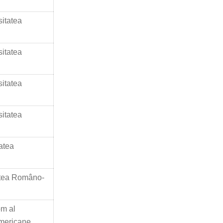
sitatea
sitatea
sitatea
sitatea
atea
atea Româno-
om al
Americane