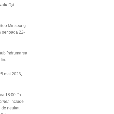
alul își
t Seo Minseong
în perioada 22-
 sub îndrumarea
lin.
 25 mai 2023,
ra 18:00, în
rner,
include
 de neuitat