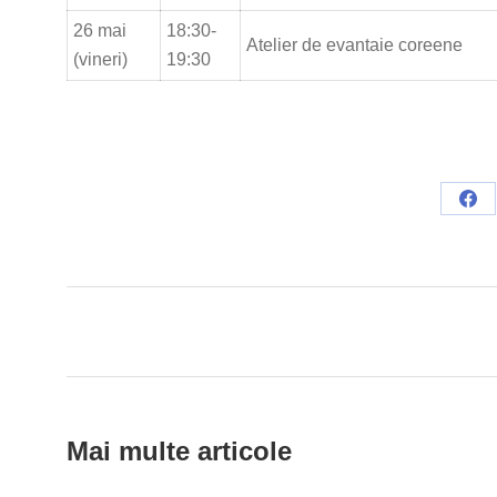
26 mai
18:30-
Atelier de evantaie coreene
(vineri)
19:30
Sha
on
Fac
Post
navigation
Mai multe articole