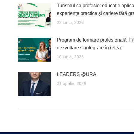
Turismul ca profesie: educație aplica
experiențe practice și cariere fără gr
23 iunie, 2026
Program de formare profesională „F
dezvoltare și integrare în rețea”
10 iunie, 2026
LEADERS @URA
21 aprilie, 2026