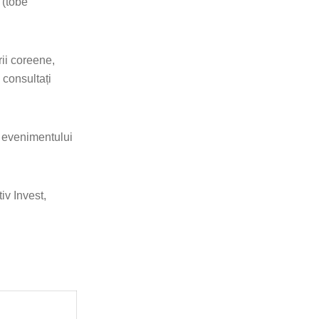
 (tobe
rii coreene,
 consultați
 evenimentului
iv Invest,