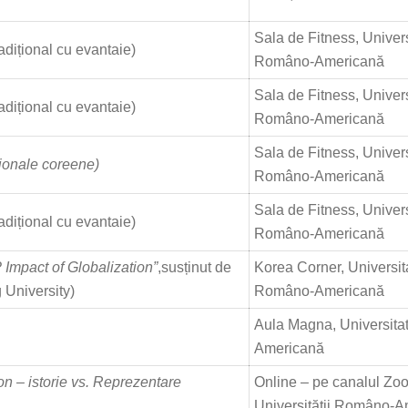
Sala de Fitness, Univer
adițional cu evantaie)
Româno-Americană
Sala de Fitness, Univer
adițional cu evantaie)
Româno-Americană
Sala de Fitness, Univer
tionale coreene)
Româno-Americană
Sala de Fitness, Univer
adițional cu evantaie)
Româno-Americană
 Impact of Globalization”
,susținut de
Korea Corner, Universit
University)
Româno-Americană
Aula Magna, Universit
Americană
on – istorie vs. Reprezentare
Online – pe canalul Zo
Universității Româno-