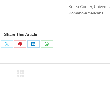
Korea Corner, Universit
Româno-Americană
Share This Article
re
Share
Share
Share
Share
on
on
on
on
ebook
X
Pinterest
LinkedIn
WhatsApp