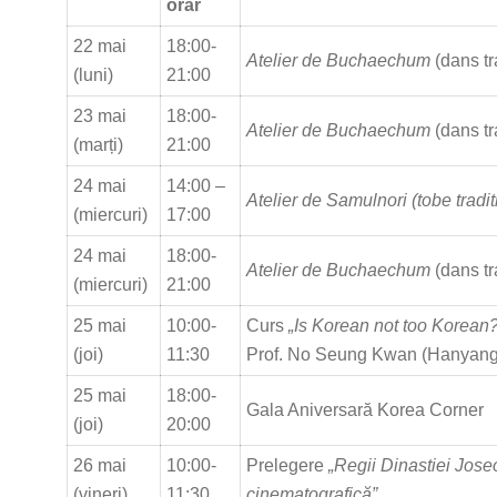
orar
22 mai
18:00-
Atelier de Buchaechum
(dans tr
(luni)
21:00
23 mai
18:00-
Atelier de Buchaechum
(dans tr
(marți)
21:00
24 mai
14:00 –
Atelier de Samulnori (tobe tradi
(miercuri)
17:00
24 mai
18:00-
Atelier de Buchaechum
(dans tr
(miercuri)
21:00
25 mai
10:00-
Curs
„Is Korean not too Korean?
(joi)
11:30
Prof. No Seung Kwan (Hanyang 
25 mai
18:00-
Gala Aniversară Korea Corner
(joi)
20:00
26 mai
10:00-
Prelegere
„Regii Dinastiei Jose
(vineri)
11:30
cinematografică”