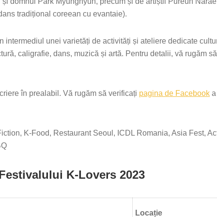
g și domnul Park Myunghyun, precum și de artiștii Pureun Narae
ans tradițional coreean cu evantaie).
intermediul unei varietăți de activități și ateliere dedicate cultu
ură, caligrafie, dans, muzică și artă. Pentru detalii, vă rugăm să
criere în prealabil. Vă rugăm să verificați
pagina de Facebook
a
iction, K-Food, Restaurant Seoul, ICDL Romania, Asia Fest, Act
BQ
Festivalului K-Lovers 2023
Locație