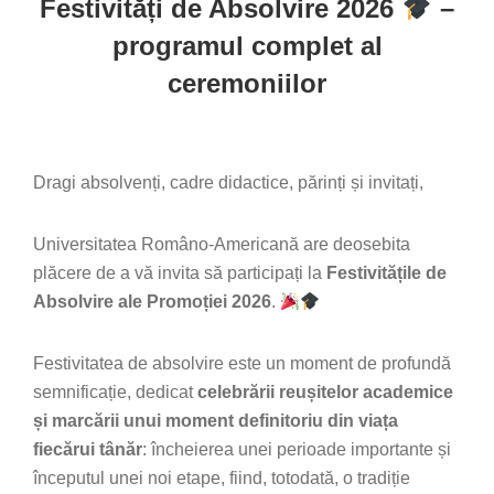
Festivități de Absolvire 2026
–
programul complet al
ceremoniilor
Dragi absolvenți, cadre didactice, părinți și invitați,
Universitatea Româno-Americană are deosebita
plăcere de a vă invita să participați la
Festivitățile de
Absolvire ale Promoției 2026
.
Festivitatea de absolvire este un moment de profundă
semnificație, dedicat
celebrării reușitelor academice
și marcării unui moment definitoriu din viața
fiecărui tânăr
: încheierea unei perioade importante și
începutul unei noi etape, fiind, totodată, o tradiție