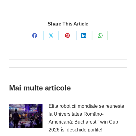
Share This Article
Share
Share
Share
Share
Share
on
on
on
on
on
Facebook
X
Pinterest
LinkedIn
WhatsApp
Post
navigation
Mai multe articole
Elita roboticii mondiale se reunește
la Universitatea Româno-
Americană: Bucharest Twin Cup
2026 își deschide porțile!