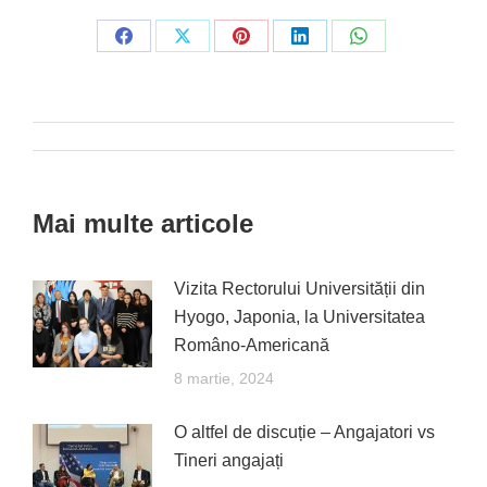
Share
Share
Share
Share
Share
on
on
on
on
on
Facebook
X
Pinterest
LinkedIn
WhatsApp
Post
navigation
Mai multe articole
Vizita Rectorului Universității din
Hyogo, Japonia, la Universitatea
Româno-Americană
8 martie, 2024
O altfel de discuție – Angajatori vs
Tineri angajați