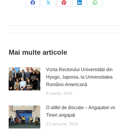
Share
Share
Share
Share
Share
on
on
on
on
on
Facebook
X
Pinterest
LinkedIn
WhatsApp
Post
navigation
Mai multe articole
Vizita Rectorului Universității din
Hyogo, Japonia, la Universitatea
Româno-Americană
8 martie, 2024
O altfel de discuție – Angajatori vs
Tineri angajați
12 ianuarie, 2024