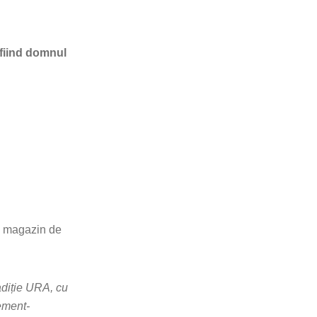
t fiind domnul
 un magazin de
adiție URA, cu
gement-