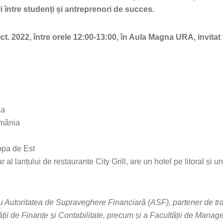
i între studenți și antreprenori de succes.
 Oct. 2022, între orele 12:00-13:00, în Aula Magna URA, invita
ia
omânia
opa de Est
 al lanțului de restaurante City Grill, are un hotel pe litoral și
 cu Autoritatea de Supraveghere Financiară (ASF), partener de tr
tății de Finanțe și Contabilitate, precum și a Facultății de Mana