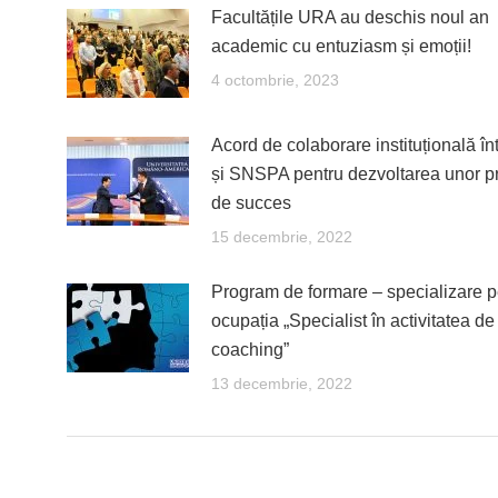
Facultățile URA au deschis noul an
academic cu entuziasm și emoții!
4 octombrie, 2023
Acord de colaborare instituțională î
și SNSPA pentru dezvoltarea unor p
de succes
15 decembrie, 2022
Program de formare – specializare p
ocupația „Specialist în activitatea de
coaching”
13 decembrie, 2022