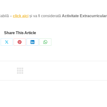
labilă –
click aici
și va fi considerată
Activitate Extracurricula
Share This Article
re
Share
Share
Share
Share
on
on
on
on
ebook
X
Pinterest
LinkedIn
WhatsApp