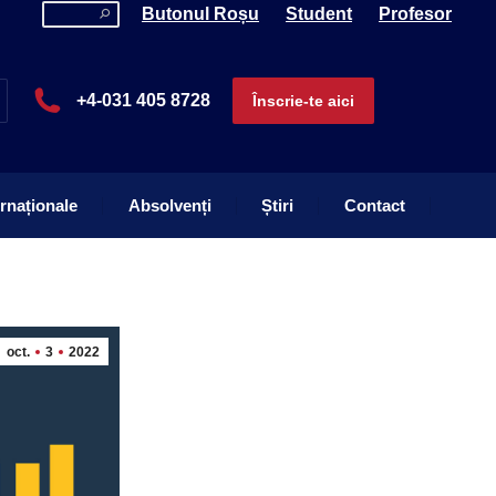
Search:
Butonul Roșu
Student
Profesor
ernaționale
Absolvenți
Știri
Contact
+4-031 405 8728
Înscrie-te aici
ernaționale
Absolvenți
Știri
Contact
oct.
3
2022