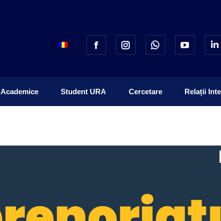
 Academice
Student URA
Cercetare
Relații Int
 Academice
Student URA
Cercetare
Relații Int