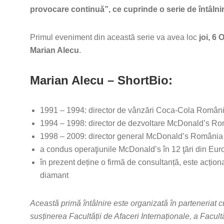
provocare continuă”, ce cuprinde o serie de întâlnir
Primul eveniment din această serie va avea loc
joi, 6
Marian Alecu
.
Marian Alecu – ShortBio:
1991 – 1994: director de vânzări Coca-Cola Român
1994 – 1998: director de dezvoltare McDonald’s R
1998 – 2009: director general McDonald’s România
a condus operaţiunile McDonald’s în 12 ţări din Eur
în prezent deține o firmă de consultanță, este acționar
diamant
Această primă întâlnire este organizată în parteneriat
susținerea Facultății de Afaceri Internaționale, a Facul