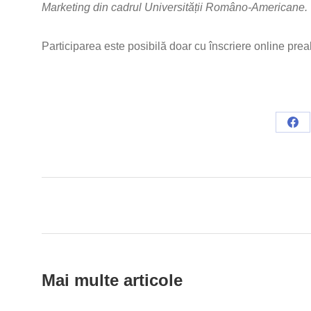
Marketing din cadrul Universității Româno-Americane.
Participarea este posibilă doar cu înscriere online prea
Sha
on
Fac
Post
navigation
Mai multe articole