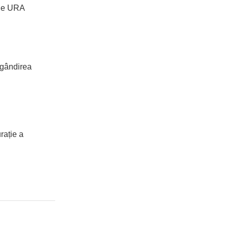
bile URA
 gândirea
rație a