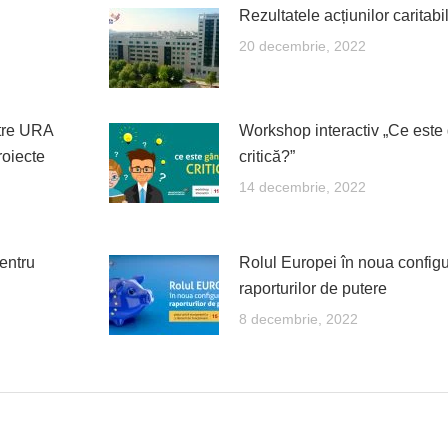
Rezultatele acțiunilor carita
20 decembrie, 2022
ntre URA
Workshop interactiv „Ce este
roiecte
critică?”
14 decembrie, 2022
entru
Rolul Europei în noua configu
raporturilor de putere
8 decembrie, 2022