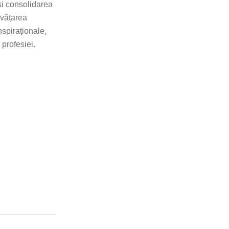
și consolidarea
nvățarea
nspiraționale,
profesiei.