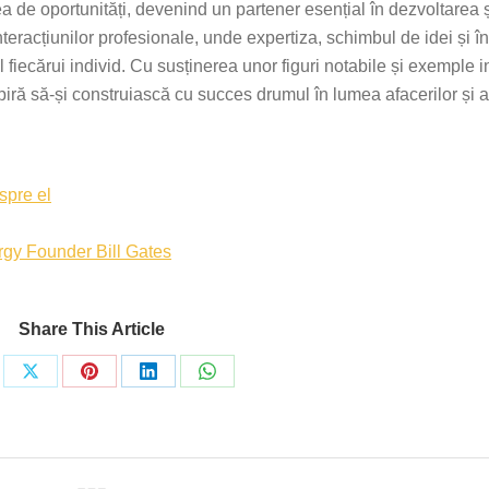
ea de oportunități, devenind un partener esențial în dezvoltarea 
nteracțiunilor profesionale, unde expertiza, schimbul de idei și î
 fiecărui individ. Cu susținerea unor figuri notabile și exemple i
ră să-și construiască cu succes drumul în lumea afacerilor și a 
spre el
rgy Founder Bill Gates
Share This Article
re
Share
Share
Share
Share
on
on
on
on
ebook
X
Pinterest
LinkedIn
WhatsApp