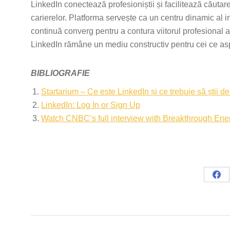
LinkedIn conectează profesioniștii și facilitează căutar
carierelor. Platforma servește ca un centru dinamic al i
continuă converg pentru a contura viitorul profesional al
LinkedIn rămâne un mediu constructiv pentru cei ce aspi
BIBLIOGRAFIE
Startarium – Ce este LinkedIn și ce trebuie să știi de
LinkedIn: Log In or Sign Up
Watch CNBC’s full interview with Breakthrough Ene
Sha
on
Fac
Post