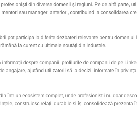
profesioniști din diverse domenii și regiuni. Pe de altă parte, util
mentori sau manageri anteriori, contribuind la consolidarea credib
rii pot participa la diferite dezbateri relevante pentru domeniul l
 rămână la curent cu ultimele noutăți din industrie.
la informații despre companii; profilurile de companii de pe Link
de angajare, ajutând utilizatorii să ia decizii informate în privința
dIn într-un ecosistem complet, unde profesioniștii nu doar desc
tințele, construiesc relații durabile și își consolidează prezența 