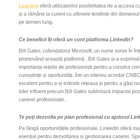
Learning
oferă utilizatorilor posibilitatea de a accesa c
și a rămâne la curent cu ultimele tendințe din domeniul
pe termen lung.
Ce beneficii îți oferă un cont platforma LinkedIn?
Bill Gates, cofondatorul Microsoft, un nume sonor în în
promovând această platformă . Bill Gates și-a exprimat ap
importanța rețelei de profesioniști pentru a construi con
cunoștințe și oportunități. Într-un interviu acordat CNB
excelent pentru a-și extinde rețeaua și pentru a găsi n
lider influent precum Bill Gates subliniază impactul poz
carierei profesionale.
Te poți dezvolta pe plan profesional cu ajutorul Li
Pe lângă oportunitățile profesionale, LinkedIn oferă mai
esențial pentru dezvoltarea și gestionarea carierei. Sp