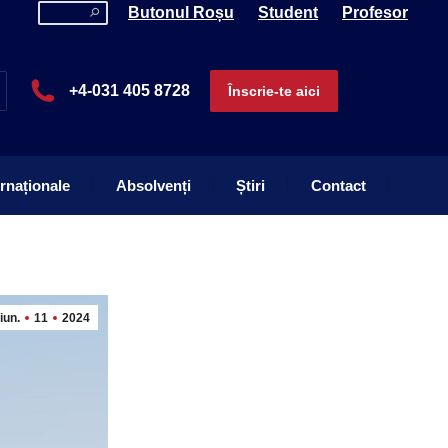
Search:
Butonul Roșu
Student
Profesor
ernaționale
Absolvenți
Știri
Contact
+4-031 405 8728
Înscrie-te aici
ernaționale
Absolvenți
Știri
Contact
iun.
11
2024