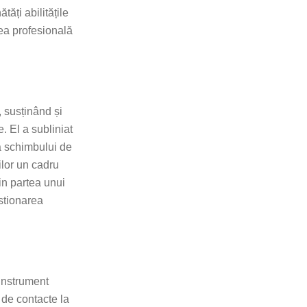
tăți abilitățile
rea profesională
, susținând și
. El a subliniat
ea schimbului de
ilor un cadru
in partea unui
estionarea
 instrument
 de contacte la