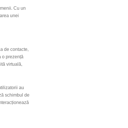
domenii. Cu un
narea unei
ua de contacte,
ea o prezență
tă virtuală,
ilizatorii au
ază schimbul de
interacționează