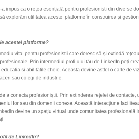
 s-a impus ca o rețea esențială pentru profesioniști din diverse 
să explorăm utilitatea acestei platforme în construirea și gestio
ale acestei platforme?
mediu vital pentru profesioniștii care doresc să-și extindă rețea
profesionale. Prin intermediul profilului tău de LinkedIn poți cr
ducația și abilitățile cheie. Aceasta devine astfel o carte de vizi
faceri sau colegi de industrie.
 a conecta profesioniștii. Prin extinderea rețelei de contacte, ut
omeniul lor sau din domenii conexe. Această interacțiune facilite
, LinkedIn devine un spațiu virtual unde comunitatea profesională 
ți.
rofil de LinkedIn?