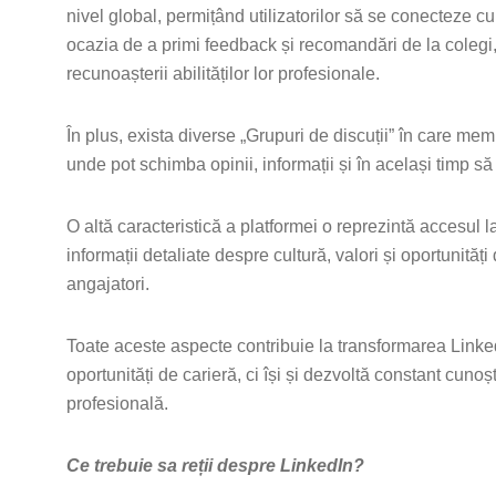
nivel global, permițând utilizatorilor să se conecteze cu 
ocazia de a primi feedback și recomandări de la colegi, 
recunoașterii abilităților lor profesionale.
În plus, exista diverse „Grupuri de discuții” în care memb
unde pot schimba opinii, informații și în același timp să
O altă caracteristică a platformei o reprezintă accesul 
informații detaliate despre cultură, valori și oportunități 
angajatori.
Toate aceste aspecte contribuie la transformarea Linke
oportunități de carieră, ci își și dezvoltă constant cunoș
profesională.
Ce trebuie sa reții despre LinkedIn?