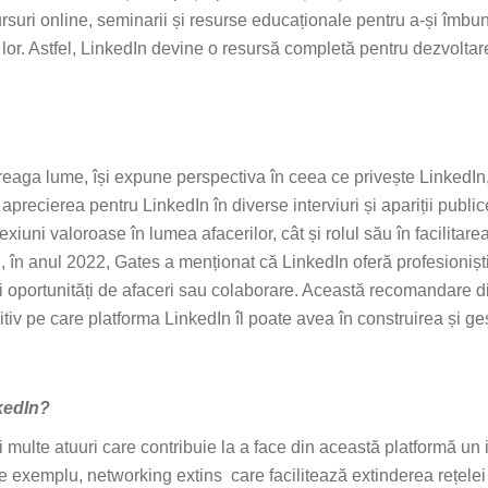
ursuri online, seminarii și resurse educaționale pentru a-și îmbună
 lor. Astfel, LinkedIn devine o resursă completă pentru dezvolta
treaga lume, își expune perspectiva în ceea ce privește LinkedIn
recierea pentru LinkedIn în diverse interviuri și apariții publice
exiuni valoroase în lumea afacerilor, cât și rolul său în facilitar
C, în anul 2022, Gates a menționat că LinkedIn oferă profesionișt
oi oportunități de afaceri sau colaborare. Această recomandare d
itiv pe care platforma LinkedIn îl poate avea în construirea și g
nkedIn?
 multe atuuri care contribuie la a face din această platformă un
re exemplu, networking extins care facilitează extinderea rețelei