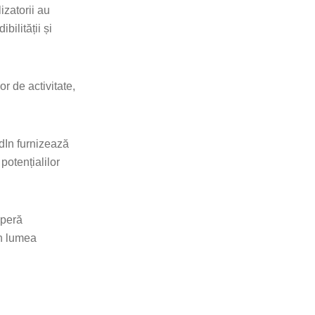
izatorii au
ilității și
or de activitate,
edIn furnizează
 potențialilor
operă
în lumea