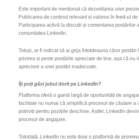
Este important de menționat că dezvoltarea unei prezen
Publicarea de conținut relevant și valoros în feed-ul de știr
Participarea activă la discuții și comentarea postărilor
comunitatea LinkedIn.
Totuși, ar fi indicat să ai grija întotdeauna căror postă
privirea și peste postările apreciate de tine, așa că nu 
apreciere a unei postări inadecvate.
Îți poți găsi jobul dorit pe LinkedIn?
Platforma oferă o gamă largă de oportunități de angajare,
facilitate nu numai că simplifică procesul de căutare a
potriviți pentru pozițiile deschise. Astfel, LinkedIn devin
procesul de angajare.
Totodată, LinkedIn nu este doar o platformă de promovare