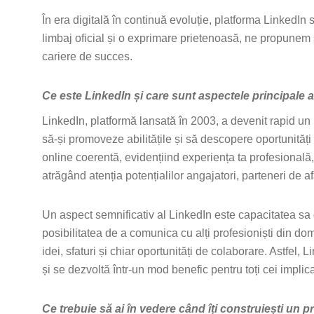
În era digitală în continuă evoluție, platforma LinkedIn
limbaj oficial și o exprimare prietenoasă, ne propunem 
cariere de succes.
Ce este LinkedIn și care sunt aspectele principale 
LinkedIn, platformă lansată în 2003, a devenit rapid un 
să-și promoveze abilitățile și să descopere oportunități 
online coerentă, evidențiind experiența ta profesională, e
atrăgând atenția potențialilor angajatori, parteneri de a
Un aspect semnificativ al LinkedIn este capacitatea sa de
posibilitatea de a comunica cu alți profesioniști din d
idei, sfaturi și chiar oportunități de colaborare. Astfel
și se dezvoltă într-un mod benefic pentru toți cei implica
Ce trebuie să ai în vedere când îți construiești un p