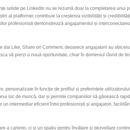
țe solide pe LinkedIn nu se rezumă doar la completarea unui pro
i al platformei contribuie la creșterea vizibilității și credibilității
 altor profesioniști demonstrează angajamentul și interconectarea
ri le dai Like, Share ori Comment, deoarece angajatorii au obiceiu
risca să pierzi o nouă oportunitate, chiar în domeniul râvnit de ti
 personalizate în funcție de profilul și preferințele utilizatorulu
 unui loc de muncă, dar și permite companiilor să găsească rapid
e un intermediar eficient între profesioniști și angajatori, facilitâ
 a carierei, ci și un spațiu pentru învățare și dezvoltare conti