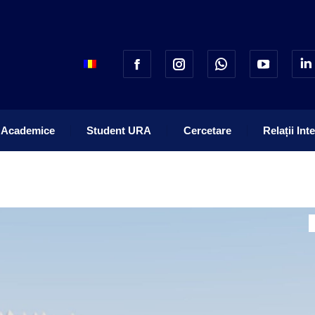
 Academice
Student URA
Cercetare
Relații Int
 Academice
Student URA
Cercetare
Relații Int