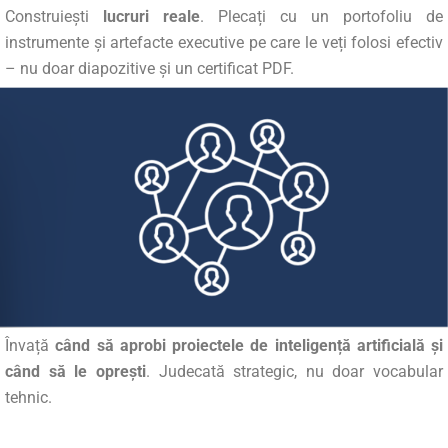
Construiești
lucruri reale
. Plecați cu un portofoliu de
instrumente și artefacte executive pe care le veți folosi efectiv
– nu doar diapozitive și un certificat PDF.
Învață
când să aprobi proiectele de inteligență artificială și
când să le oprești
.
Judecată strategic, nu doar vocabular
tehnic.