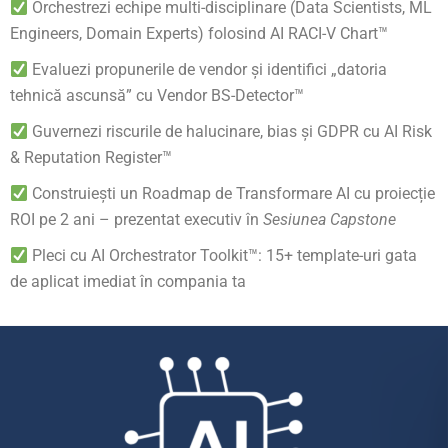
Orchestrezi echipe multi-disciplinare (Data Scientists, ML
Engineers, Domain Experts) folosind AI RACI-V Chart™
Evaluezi propunerile de vendor și identifici „datoria
tehnică ascunsă” cu Vendor BS-Detector™
Guvernezi riscurile de halucinare, bias și GDPR cu AI Risk
& Reputation Register™
Construiești un Roadmap de Transformare AI cu proiecție
ROI pe 2 ani – prezentat executiv în
Sesiunea Capstone
Pleci cu AI Orchestrator Toolkit™: 15+ template-uri gata
de aplicat imediat în compania ta