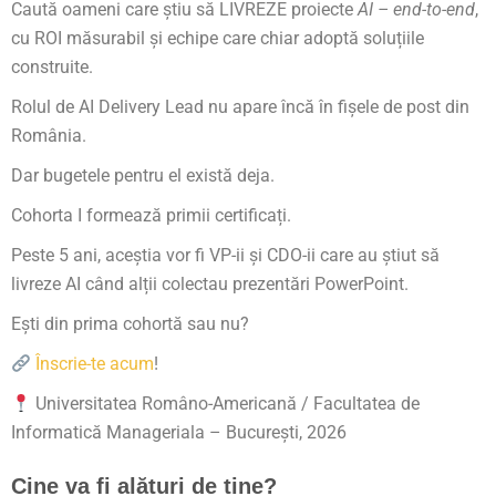
Caută oameni care știu să LIVREZE proiecte
AI – end-to-end
,
cu ROI măsurabil și echipe care chiar adoptă soluțiile
construite.
Rolul de AI Delivery Lead nu apare încă în fișele de post din
România.
Dar bugetele pentru el există deja.
Cohorta I formează primii certificați.
Peste 5 ani, aceștia vor fi VP-ii și CDO-ii care au știut să
livreze AI când alții colectau prezentări PowerPoint.
Ești din prima cohortă sau nu?
Înscrie-te acum
!
Universitatea Româno-Americană / Facultatea de
Informatică Manageriala – București, 2026
Cine va fi alături de tine?