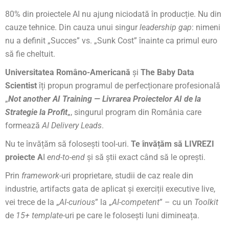
80% din proiectele AI nu ajung niciodată în producție. Nu din
cauze tehnice. Din cauza unui singur
leadership gap
: nimeni
nu a definit „Succes” vs. „Sunk Cost” înainte ca primul euro
să fie cheltuit.
Universitatea Româno-Americană
și
The Baby Data
Scientist
îți propun programul de perfecționare profesională
„
Not another AI Training — Livrarea Proiectelor AI de la
Strategie la Profit
„, singurul program din România care
formează
AI Delivery Leads
.
Nu te învățăm să folosești tool-uri.
Te învățăm să LIVREZI
proiecte A
I
end-to-end
și să știi exact când să le oprești.
Prin
framework
-uri proprietare, studii de caz reale din
industrie, artifacts gata de aplicat și exerciții executive live,
vei trece de la „
AI-curious
” la „
AI-competent
” – cu un
Toolkit
de
15+ template
-uri pe care le folosești luni dimineața.