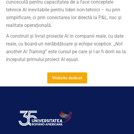
cunoscută pentru capacitatea de a face conceptele
tehnice AI inevitabile pentru lideri non-tehnici – nu prin
simplificare, ci prin conectarea lor directă la P&L, risc și
realitate operațională.
A construit și livrat proiecte AI în companii reale, cu date
reale, cu board-uri nerăbdătoare și echipe sceptice. „
Not
another AI Training
” este cursul pe care și l-ar fi dorit ea la
începutul primului proiect AI eșuat.
Website dedicat