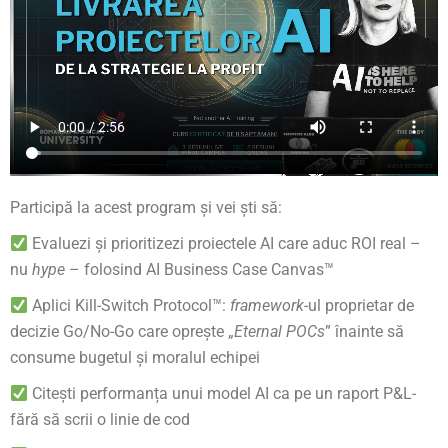
Participă la acest program și vei ști să:
Evaluezi și prioritizezi proiectele AI care aduc ROI real –
nu
hype
– folosind AI Business Case Canvas™
Aplici Kill-Switch Protocol™:
framework
-ul proprietar de
decizie Go/No-Go care oprește „
Eternal POCs
” înainte să
consume bugetul și moralul echipei
Citești performanța unui model AI ca pe un raport P&L-
fără să scrii o linie de cod