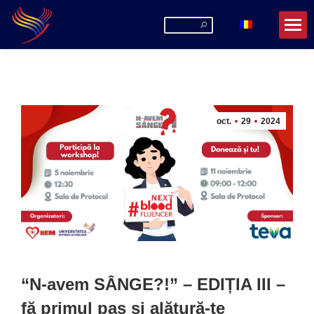
Search:
oct.
29
2024
“N-avem SÂNGE?!” – EDIȚIA III –
fă primul pas și alătură-te