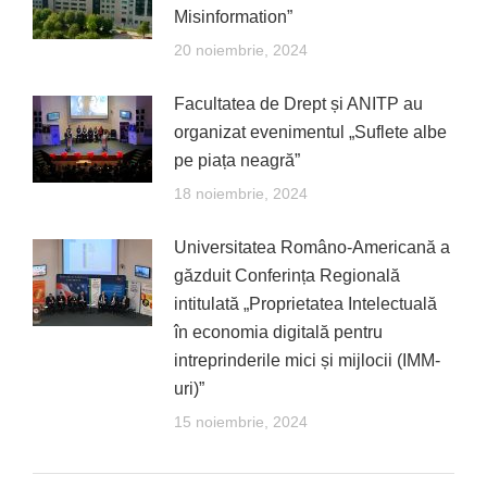
Misinformation”
20 noiembrie, 2024
Facultatea de Drept și ANITP au
organizat evenimentul „Suflete albe
pe piața neagră”
18 noiembrie, 2024
Universitatea Româno-Americană a
găzduit Conferința Regională
intitulată „Proprietatea Intelectuală
în economia digitală pentru
intreprinderile mici și mijlocii (IMM-
uri)”
15 noiembrie, 2024