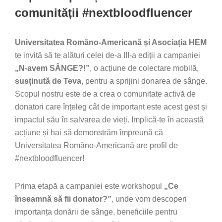
comunității #nextbloodfluencer
Universitatea Româno-Americană și Asociația HEM
te invită să te alături celei de-a III-a ediții a campaniei
„N-avem SÂNGE?!”
, o acțiune de colectare mobilă,
susținută de Teva
, pentru a sprijini donarea de sânge.
Scopul nostru este de a crea o comunitate activă de
donatori care înțeleg cât de important este acest gest și
impactul său în salvarea de vieți. Implică-te în această
acțiune și hai să demonstrăm împreună că
Universitatea Româno-Americană are profil de
#nextbloodfluencer!
Prima etapă a campaniei este workshopul
„Ce
înseamnă să fii donator?”
, unde vom descoperi
importanța donării de sânge, beneficiile pentru