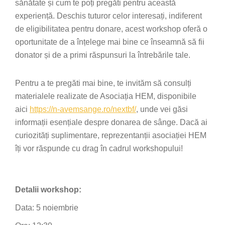
sănătate și cum te poți pregăti pentru această
experiență. Deschis tuturor celor interesați, indiferent
de eligibilitatea pentru donare, acest workshop oferă o
oportunitate de a înțelege mai bine ce înseamnă să fii
donator și de a primi răspunsuri la întrebările tale.
Pentru a te pregăti mai bine, te invităm să consulți
materialele realizate de Asociația HEM, disponibile
aici
https://n-avemsange.ro/nextbf/
, unde vei găsi
informații esențiale despre donarea de sânge. Dacă ai
curiozități suplimentare, reprezentanții asociației HEM
îți vor răspunde cu drag în cadrul workshopului!
Detalii workshop:
Data: 5 noiembrie