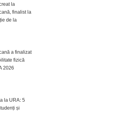
reat la
nă, finalist la
ie de la
nă a finalizat
itate fizică
A 2026
a la URA: 5
studenți și