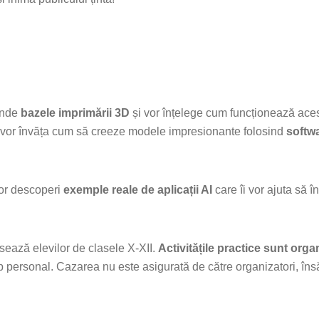
rinde
bazele imprimării 3D
și vor înțelege cum funcționează ace
 vor învăța cum să creeze modele impresionante folosind
softwa
or descoperi
exemple reale de aplicații AI
care îi vor ajuta să î
ază elevilor de clasele X-XII.
Activitățile practice sunt org
op personal. Cazarea nu este asigurată de către organizatori, în