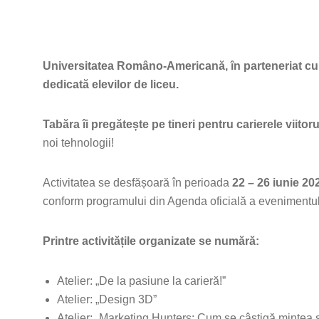
Universitatea Româno-Americană, în parteneriat c
dedicată elevilor de liceu.
Tabăra îi pregătește pe tineri pentru carierele viitoru
noi tehnologii!
Activitatea se desfășoară în perioada
22 – 26 iunie 20
conform programului din Agenda oficială a evenimentu
Printre activitățile organizate se numără:
Atelier: „De la pasiune la carieră!”
Atelier: „Design 3D”
Atelier: „Marketing Hunters: Cum se câștigă mintea și