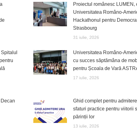
la
Proiectul românesc LUMEN, c
Universitatea Româno-America
de
Hackathonul pentru Democraț
Strasbourg
31 iulie, 2026
Spitalul
Universitatea Româno-America
pentru
cu succes săptămâna de mobil
ală
pentru Școala de Vară ASTR
17 iulie, 2026
, Decan
Ghid complet pentru admitere
sfaturi practice pentru viitorii 
părinții lor
13 iulie, 2026