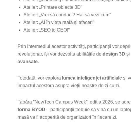
Atelier: „Printare obiecte 3D”
Atelier: „Vrei să conduci? Hai să vezi cum”
Atelier: „AI în viața reală și afaceri”
Atelier: „SEO to GEO!”
Prin intermediul acestor activități, participanții vor dep
revoluționar, își vor dezvolta abilitățile de
design 3D
și
avansate
.
Totodată, vor explora
lumea inteligenței artificiale
și v
impactul acestora asupra vieții noastre de zi cu zi.
Tabăra ”NewTech Campus Week”, ediția 2026, se adrese
forma BYOD
– participanții trebuie să vină cu un lapt
masă va fi acoperită de organizatori în fiecare zi.