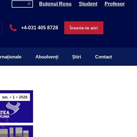
Search:
Butonul Roșu
Student
Profesor
ernaționale
Absolvenți
Știri
Contact
+4-031 405 8728
Înscrie-te aici
ernaționale
Absolvenți
Știri
Contact
iun.
1
2026