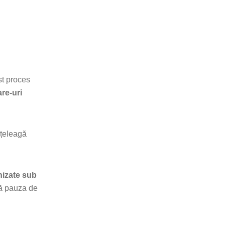
st proces
re-uri
nțeleagă
anizate sub
să pauza de