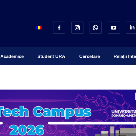
 Academice
Student URA
Cercetare
Relații Int
 Academice
Student URA
Cercetare
Relații Int