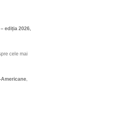
 ediția 2026,
espre cele mai
o-Americane
,