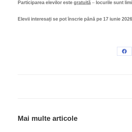
Participarea elevilor este
gratuită
–
locurile sunt lim
Elevii interesați se pot înscrie până pe 17 iunie 202
Sha
on
Fac
Post
navigation
Mai multe articole