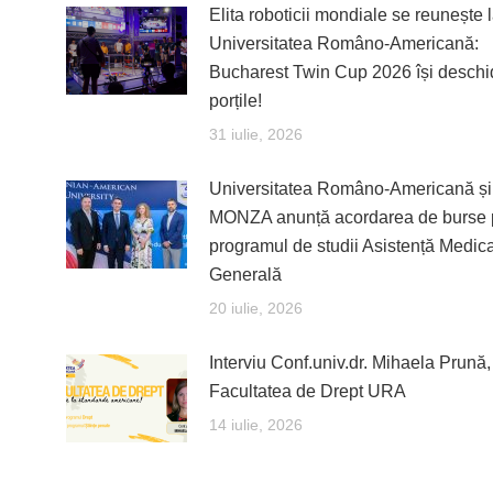
Elita roboticii mondiale se reunește 
Universitatea Româno-Americană:
Bucharest Twin Cup 2026 își deschi
porțile!
31 iulie, 2026
Universitatea Româno-Americană și 
MONZA anunță acordarea de burse 
programul de studii Asistență Medic
Generală
20 iulie, 2026
Interviu Conf.univ.dr. Mihaela Prună
Facultatea de Drept URA
14 iulie, 2026