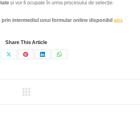
itate
și vor fi ocupate în urma procesului de selecție.
6 prin intermediul unui formular online disponibil
aici
.
Share This Article
re
Share
Share
Share
Share
on
on
on
on
ebook
X
Pinterest
LinkedIn
WhatsApp