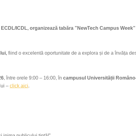
u ECDL/ICDL, organizează tabăra ”NewTech Campus Week” –
lui,
fiind o excelentă oportunitate de a explora și de a învăța d
26
, între orele 9:00 – 16:00, în
campusul Universității Român
lui –
click aici
.
 inima publicului țintă!”