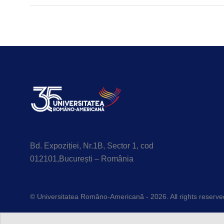
Bd. Expoziției, Nr.1B, Sector 1, cod
012101,București – România
© Universitatea Româno-Americană - 2026. All rights reserve