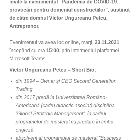
invite la evenimentul ”Pandemia de COVID-19:
provocări pentru domeniul construcțiilor”, susținut
de către domnul Victor Ungureanu Petcu,
Antreprenor.
Evenimentul va avea loc online, marți,
23.11.2021
,
începând cu ora
15:00
, prin intermediul platformei
Microsoft Teams.
Victor Ungureanu Petcu – Short Bio:
din 1994 – Owner și CEO Second Generation
Trading
din 2017 predă la Universitatea Româno-
Americană (cadru didactic asociat) disciplina
”Global Strategic Management”, în cadrul
programelor de masterat cu predare în limba
engleză
absolvent al programului de masterat ”Business