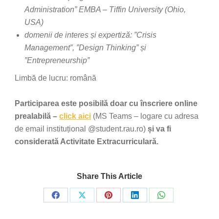
Administration” EMBA – Tiffin University (Ohio,
USA)
domenii de interes și expertiză: ”Crisis
Management”, ”Design Thinking” și
”Entrepreneurship”
Limbă de lucru: română
Participarea este posibilă doar cu înscriere online
prealabilă –
click aici
(MS Teams – logare cu adresa
de email instituțional @student.rau.ro)
și va fi
considerată Activitate Extracurriculară.
Share This Article
Share
Share
Share
Share
Share
on
on
on
on
on