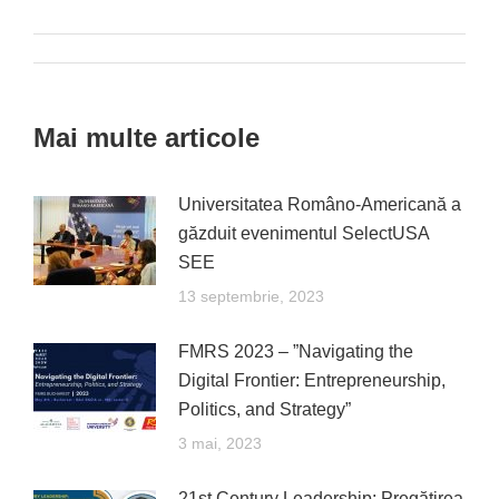
Facebook
X
Pinterest
LinkedIn
WhatsApp
Post
navigation
Mai multe articole
Universitatea Româno-Americană a
găzduit evenimentul SelectUSA
SEE
13 septembrie, 2023
FMRS 2023 – ”Navigating the
Digital Frontier: Entrepreneurship,
Politics, and Strategy”
3 mai, 2023
21st Century Leadership: Pregătirea