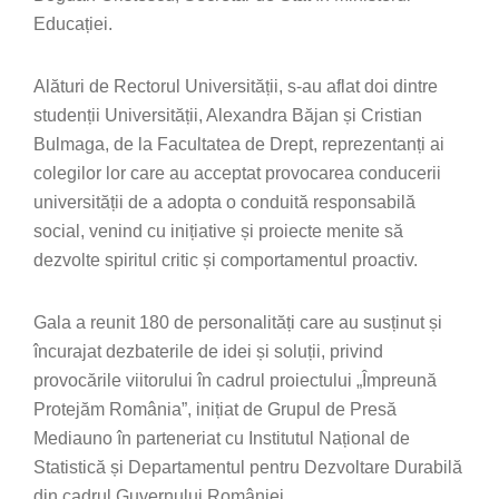
Educației.
Alături de Rectorul Universității, s-au aflat doi dintre
studenții Universității, Alexandra Băjan și Cristian
Bulmaga, de la Facultatea de Drept, reprezentanți ai
colegilor lor care au acceptat provocarea conducerii
universității de a adopta o conduită responsabilă
social, venind cu inițiative și proiecte menite să
dezvolte spiritul critic și comportamentul proactiv.
Gala a reunit 180 de personalități care au susținut și
încurajat dezbaterile de idei și soluții, privind
provocările viitorului în cadrul proiectului „Împreună
Protejăm România”, inițiat de Grupul de Presă
Mediauno în parteneriat cu Institutul Național de
Statistică și Departamentul pentru Dezvoltare Durabilă
din cadrul Guvernului României.