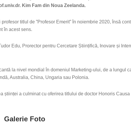
of.univ.dr. Kim Fam din Noua Zeelanda.
rofesor titlul de ”Profesor Emerit” în noiembrie 2020, însă con
t în acest sens.
udor Edu, Prorector pentru Cercetare Științifică, Inovare și Inter
ntă la nivel mondial în domeniul Marketing-ului, de a lungul ca
ndă, Australia, China, Ungaria sau Polonia.
a științei a culminat cu oferirea titlului de doctor Honoris Causa
Galerie Foto