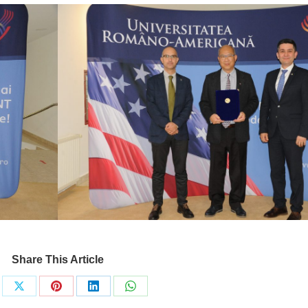
Share This Article
re
Share
Share
Share
Share