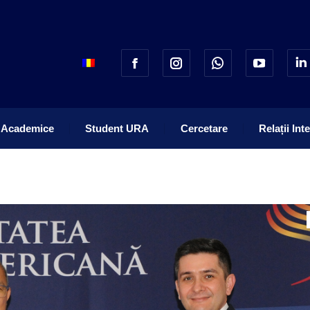
 Academice
Student URA
Cercetare
Relații Int
 Academice
Student URA
Cercetare
Relații Int