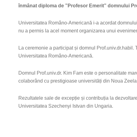
înmânat diploma de ”Profesor Emerit” domnului Pr
Universitatea Româno-Americană i-a acordat domnului p
nu a permis la acel moment organizarea unui evenimen
La ceremonie a participat și domnul Prof.univ.dr.habil. T
Universitatea Româno-Americană.
Domnul Prof.univ.dr. Kim Fam este o personalitate marca
colaborând cu prestigioase universități din Noua Zeela
Rezultatele sale de excepție și contribuția la dezvoltare
Universitatea Szechenyi Istvan din Ungaria.