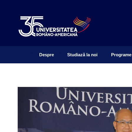
Despre
Studiază la noi
Programe
Despre
Studiază la noi
Programe