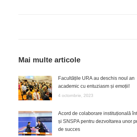
on
Fac
Post
navigation
Mai multe articole
Facultățile URA au deschis noul an
academic cu entuziasm și emoții!
4 octombrie, 2023
Acord de colaborare instituțională î
și SNSPA pentru dezvoltarea unor p
de succes