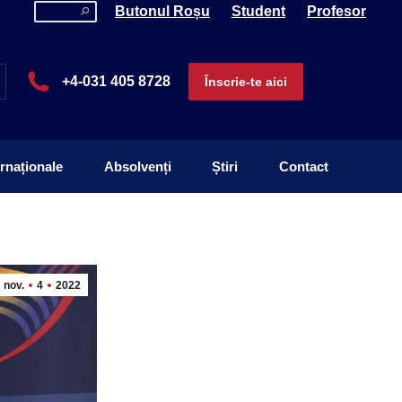
Search:
Butonul Roșu
Student
Profesor
ernaționale
Absolvenți
Știri
Contact
+4-031 405 8728
Înscrie-te aici
ernaționale
Absolvenți
Știri
Contact
nov.
4
2022