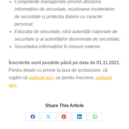
Competențe manageriale privind utilizarea
informațiilor de securitate, rezolvarea incidentelor
de securitate și protecția datelor cu caracter
personal;
Educația de securitate, rolul autorității naționale de
securitate și al autorităților desemnate de securitate;
Securitatea informațiilor în misiuni externe.
Înscrierile sunt posibile până pe data de 01.11.2021.
Pentru detalii cu privire la taxa de școlarizare, vă
rugăm să
apăsați aici
, iar pentru înscriere,
apăsați
aici
.
Share This Article
Share
Share
Share
Share
Share