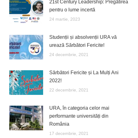
21st Century Leadership: Pregătirea
pentru o lume incertă
24 martie, 2023
Studenții și absolvenții URA vă
urează Sărbători Fericite!
24 decembrie, 2021
Sărbători Fericite și La Mulți Ani
2022!
22 decembrie, 2021
URA, în categoria celor mai
performante universități din
România
17 decembrie, 2021