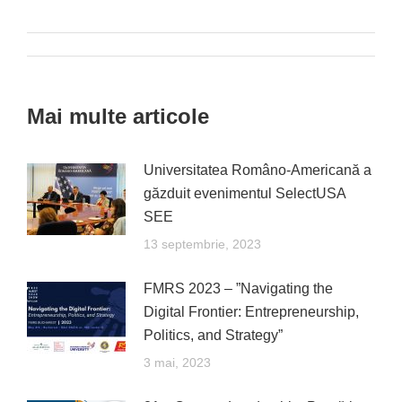
on
on
on
on
on
Facebook
X
Pinterest
LinkedIn
WhatsApp
Post
navigation
Mai multe articole
Universitatea Româno-Americană a
găzduit evenimentul SelectUSA
SEE
13 septembrie, 2023
FMRS 2023 – ”Navigating the
Digital Frontier: Entrepreneurship,
Politics, and Strategy”
3 mai, 2023