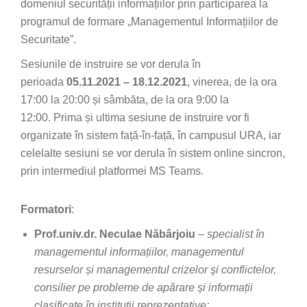
domeniul securității informațiilor prin participarea la
programul de formare „Managementul Informațiilor de
Securitate”.
Sesiunile de instruire se vor derula în
perioada
05.11.2021 – 18.12.2021
, vinerea, de la ora
17:00 la 20:00 și sâmbăta, de la ora 9:00 la
12:00. Prima și ultima sesiune de instruire vor fi
organizate în sistem față-în-față, în campusul URA, iar
celelalte sesiuni se vor derula în sistem online sincron,
prin intermediul platformei MS Teams.
Formatori
:
Prof.univ.dr. Neculae Năbârjoiu
–
specialist în
managementul informațiilor, managementul
resurselor și managementul crizelor şi conflictelor,
consilier pe probleme de apărare şi informații
clasificate în instituții reprezentative;