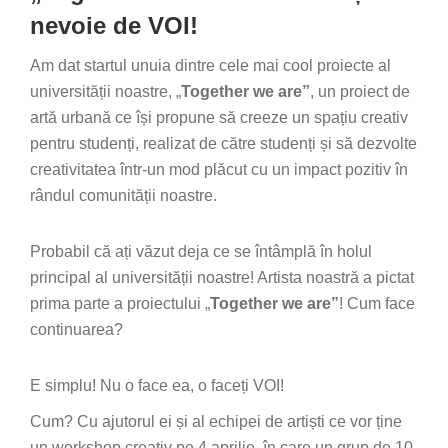
nevoie de VOI!
Am dat startul unuia dintre cele mai cool proiecte al
universității noastre, „
Together we are”
, un proiect de
artă urbană ce își propune să creeze un spațiu creativ
pentru studenți, realizat de către studenți și să dezvolte
creativitatea într-un mod plăcut cu un impact pozitiv în
rândul comunității noastre.
Probabil că ați văzut deja ce se întâmplă în holul
principal al universității noastre! Artista noastră a pictat
prima parte a proiectului „
Together we are”
! Cum face
continuarea?
E simplu! Nu o face ea, o faceți VOI!
Cum? Cu ajutorul ei și al echipei de artiști ce vor ține
un workshop creativ pe 4 aprilie, în care un grup de 10