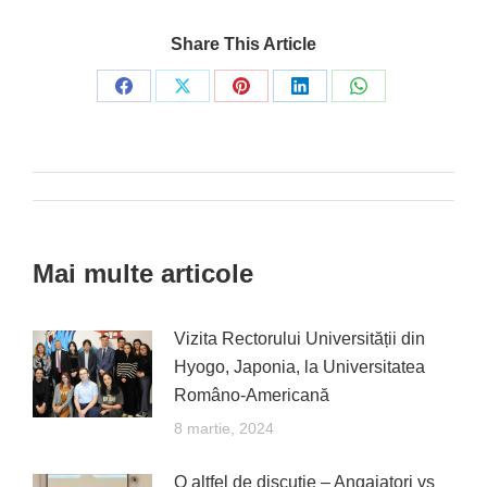
Share This Article
Share
Share
Share
Share
Share
on
on
on
on
on
Facebook
X
Pinterest
LinkedIn
WhatsApp
Post
navigation
Mai multe articole
Vizita Rectorului Universității din
Hyogo, Japonia, la Universitatea
Româno-Americană
8 martie, 2024
O altfel de discuție – Angajatori vs