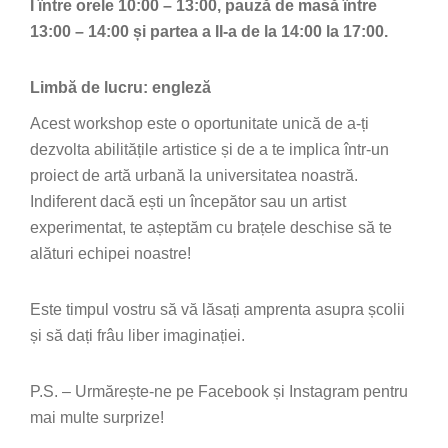
I între orele 10:00 – 13:00, pauză de masă între
13:00 – 14:00 și partea a II-a de la 14:00 la 17:00.
Limbă de lucru: engleză
Acest workshop este o oportunitate unică de a-ți
dezvolta abilitățile artistice și de a te implica într-un
proiect de artă urbană la universitatea noastră.
Indiferent dacă ești un începător sau un artist
experimentat, te așteptăm cu brațele deschise să te
alături echipei noastre!
Este timpul vostru să vă lăsați amprenta asupra școlii
și să dați frâu liber imaginației.
P.S. – Urmărește-ne pe Facebook și Instagram pentru
mai multe surprize!