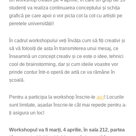
studenți va realiza continuarea conceptului și schița
grafică pe care apoi o vor picta cot la cot cu artiștii pe
peretele universității!
În cadrul workshopului veți învăța cum să fiți creativi și
să vă folosiți de asta în transmiterea unui mesaj, ce
înseamnă un concept creativ și ce este o idee, tehnici
cool de brainstorming, dar și cum ideile voastre vor
prinde contur într-o operă de artă ce va rămâne în
școală.
Pentru a participa la workshop înscrie-te
aici
! Locurile
sunt limitate, așadar înscrie-te cât mai repede pentru a-
ți asigura un loc!
Workshopul va fi marți, 4 aprilie, în sala 212, partea