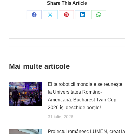
Share This Article
Share
Share
Share
Share
Share
on
on
on
on
on
Facebook
X
Pinterest
LinkedIn
WhatsApp
Post
navigation
Mai multe articole
Elita roboticii mondiale se reunește
la Universitatea Româno-
Americană: Bucharest Twin Cup
2026 își deschide porțile!
31 iulie, 2026
Proiectul românesc LUMEN, creat la