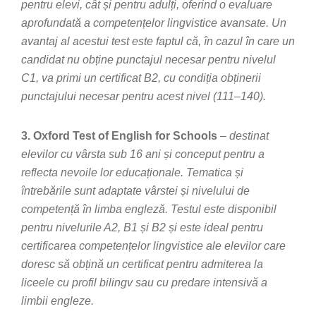
pentru elevi, cât și pentru adulți, oferind o evaluare
aprofundată a competențelor lingvistice avansate. Un
avantaj al acestui test este faptul că, în cazul în care un
candidat nu obține punctajul necesar pentru nivelul
C1, va primi un certificat B2, cu condiția obținerii
punctajului necesar
pentru acest nivel (111–140).
3. Oxford Test of English for Schools
–
destinat
elevilor cu vârsta sub 16 ani și conceput pentru a
reflecta nevoile lor educaționale. Tematica și
întrebările sunt adaptate vârstei și nivelului de
competență în limba engleză. Testul este disponibil
pentru nivelurile A2, B1 și B2 și este ideal pentru
certificarea competențelor lingvistice ale elevilor care
doresc să obțină un certificat pentru admiterea la
liceele cu profil bilingv sau cu predare intensivă a
limbii engleze.