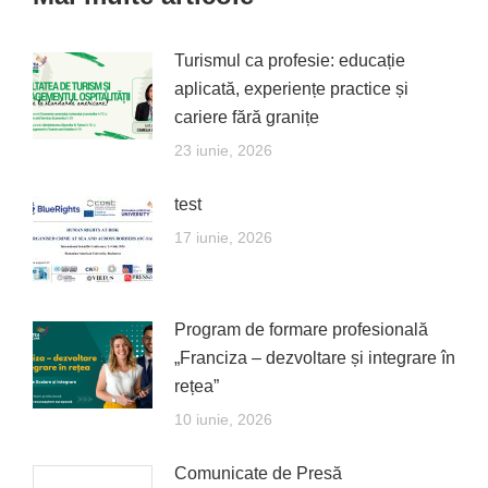
Turismul ca profesie: educație
aplicată, experiențe practice și
cariere fără granițe
23 iunie, 2026
test
17 iunie, 2026
Program de formare profesională
„Franciza – dezvoltare și integrare în
rețea”
10 iunie, 2026
Comunicate de Presă