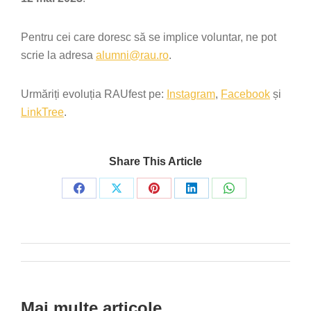
Pentru cei care doresc să se implice voluntar, ne pot
scrie la adresa
alumni@rau.ro
.
Urmăriți evoluția RAUfest pe:
Instagram
,
Facebook
și
LinkTree
.
Share This Article
Share
Share
Share
Share
Share
on
on
on
on
on
Facebook
X
Pinterest
LinkedIn
WhatsApp
Post
navigation
Mai multe articole