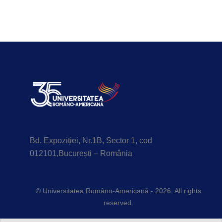
Bd. Expoziției, Nr.1B, Sector 1, cod
012101,București – România
© Universitatea Româno-Americană - 2026. All rights
reserved.