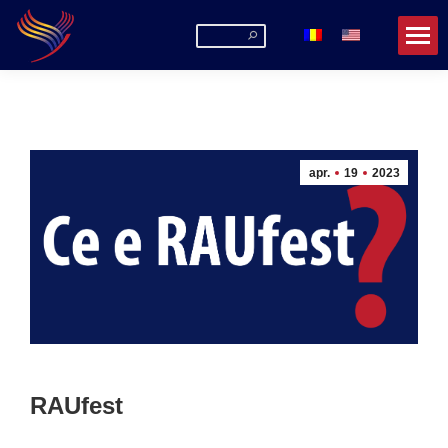
Search:
apr.
19
2023
RAUfest