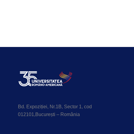
Bd. Expoziției, Nr.1B, Sector 1, cod
012101,București – România