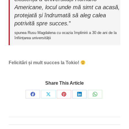
Americane, locul unde mă simt ca acasă,
protejată și îndrumată să aleg calea
potrivită spre succes.
”
spunea Rusu Magdalena cu ocazia împlinirii a 30 de ani de la
înființarea universității
Felicitări și mult succes la Tokio!
Share This Article
Share
Share
Share
Share
Share
on
on
on
on
on
Facebook
X
Pinterest
LinkedIn
WhatsApp
Post