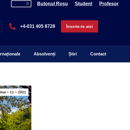
Search:
Butonul Roșu
Student
Profesor
ernaționale
Absolvenți
Știri
Contact
+4-031 405 8728
Înscrie-te aici
ernaționale
Absolvenți
Știri
Contact
mai
11
2021