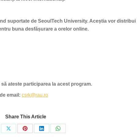
iind suportate de SeoulTech University. Aceștia vor distribui 
entru buna desfășurare a orelor online.
re să ateste participarea la acest program.
de email:
csrk@rau.ro
Share This Article
re
Share
Share
Share
Share