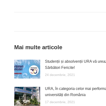
on
Fac
Post
navigation
Mai multe articole
Studenții și absolvenții URA vă urea
Sărbători Fericite!
24 decembrie, 2021
URA, în categoria celor mai perform
universități din România
17 decembrie, 2021