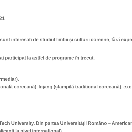
21
nt interesați de studiul limbii și culturii coreene, fără expe
ai participat la astfel de programe în trecut.
rmediar),
onală coreeană), Injang (ștampilă traditional coreeană), exc
ulTech University. Din partea Universității Româno – Americane
icanți la nivel international).