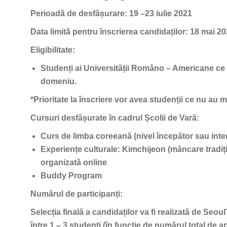
Perioadă de desfășurare:
19 –23 iulie 2021
Data limită pentru înscrierea candidaților:
18 mai 20
Eligibilitate:
Studenți ai Universității Româno – Americane ce su
domeniu.
*Prioritate la înscriere vor avea studenții ce nu au m
Cursuri desfășurate în cadrul Școlii de Vară:
Curs de limba coreeană (nivel începător sau inte
Experiențe culturale: Kimchijeon (mâncare tradiți
organizată online
Buddy Program
Numărul de participanți:
Selecția finală a candidaților va fi realizată de Seo
între 1 – 3 studenți (în funcție de numărul total de apl