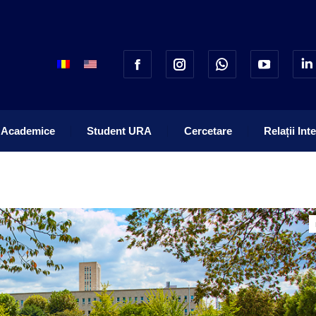
 Academice
Student URA
Cercetare
Relații Int
 Academice
Student URA
Cercetare
Relații Int