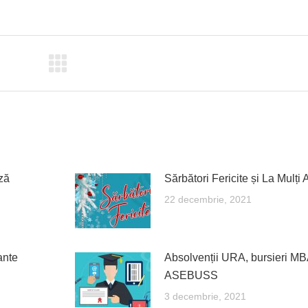
on
on
on
on
ebook
X
Pinterest
LinkedIn
WhatsApp
ză
Sărbători Fericite și La Mulți 
22 decembrie, 2021
ante
Absolvenții URA, bursieri MB
ASEBUSS
3 decembrie, 2021