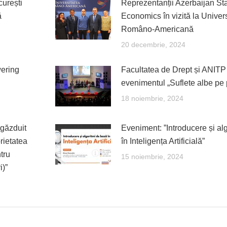
urești
Reprezentanții Azerbaijan Sta
ă
Economics în vizită la Univer
Româno-Americană
20 decembrie, 2024
ering
Facultatea de Drept și ANITP
evenimentul „Suflete albe pe 
18 noiembrie, 2024
găzduit
Eveniment: ”Introducere și al
rietatea
în Inteligența Artificială”
tru
15 noiembrie, 2024
i)”