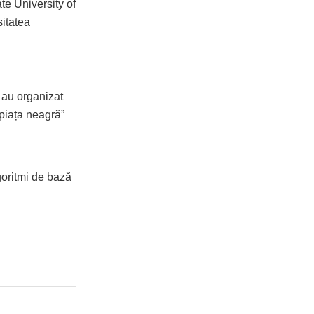
te University of
sitatea
 au organizat
piața neagră”
goritmi de bază