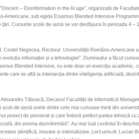
ă “Discern – Disinformation in the AI age”, organizată de Faculta
âno-Americane, sub egida Erasmus Blended Intensive Programme
te țări. Cursurile școlii de iarnă se vor desfășura în perioada 4 – 
l. Costel Negricea, Rectorul Universității Româno-Americane a s
n evoluția informației și a tehnologiei”. Dumnealui a făcut cunosc
asmus Blended Intensive, nu este doar un exercițiu academic, c
nte care se află la intersecția dintre inteligența artificială, dezi
nul Alexandru Tăbușcă, Decanul Facultății de Informatică Manageri
coli de iarnă unele dintre cele mai curioase minți din universit
ui proiect de pionierat și care îmbină perfect partea tehnică cu
ocială, din prisma dezinformării”. Au mai luat cuvântul în deschi
cetare științifică, inovare și internalizare, Lect.univ.dr. Lucian 