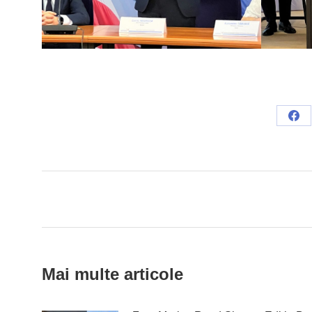
Sha
on
Fac
Post
navigation
Mai multe articole