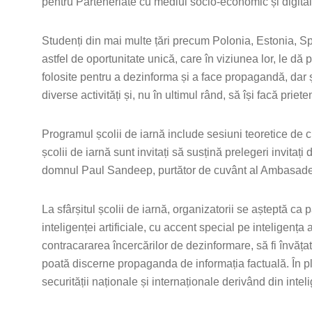
pentru Parteneriate cu mediul socio-economic și digitali
Studenți din mai multe țări precum Polonia, Estonia, S
astfel de oportunitate unică, care în viziunea lor, le dă 
folosite pentru a dezinforma și a face propagandă, dar
diverse activități și, nu în ultimul rând, să își facă priete
Programul școlii de iarnă include sesiuni teoretice de c
școlii de iarnă sunt invitați să susțină prelegeri invi
domnul Paul Sandeep, purtător de cuvânt al Ambasadei 
La sfârșitul școlii de iarnă, organizatorii se așteptă ca
inteligenței artificiale, cu accent special pe inteligența ar
contracararea încercărilor de dezinformare, să fi învățat 
poată discerne propaganda de informația factuală. În plus,
securității naționale și internaționale derivând din intelig