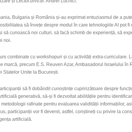
zare și Lector.univ.dr. Andrei Luchici.
pania, Bulgaria și România și-au exprimat entuziasmul de a putea
posibilitatea să învețe despre modul în care tehnologiile AI pot fi
 și să cunoască noi culturi, să facă schimb de experiență, să ex
ni noi.
urs combinate cu workshopuri și cu activități extra-curriculare. L
tați de marcă, precum E.S. Reuven Azar, Ambasadorul Israelului în
Statelor Unite la București.
 participanții să fi dobândit cunoștințe cuprinzătoare despre funcț
tificială generativă, să-și fi dezvoltat abilitățile pentru identifica
metodologii rafinate pentru evaluarea validității informațiilor, ast
 participanții vor fi devenit, astfel, conștineți cu privire la con
ența artificială.