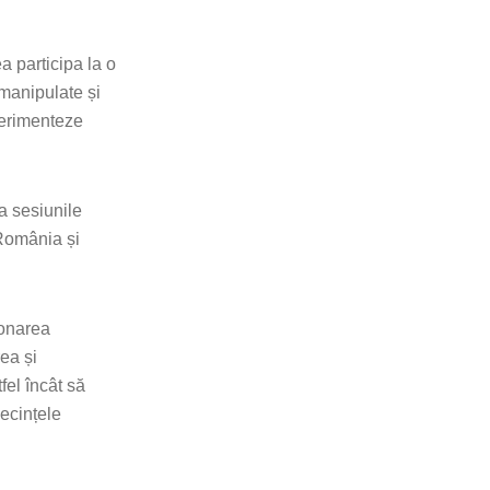
 participa la o
 manipulate și
perimenteze
a sesiunile
 România și
ionarea
rea și
fel încât să
secințele