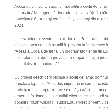
Astăzi a avut loc lansarea primei ediții a școlii de iarn
Informatică Managerială din cadrul Universității Rom
participat atât studenți români, cât și studenți din diferi
2024.
În deschiderea evenimentului, domnul Prof.univ.dr.habi
că societatea noastră se află în prezent la “o răscruce î
“Această Școală de Iarnă, un program pionier de tip Er
inspirator de a aborda provocările și oportunitățile presa
securitatea internațională”.
Cu prilejul deschiderii oficiale a școlii de iarnă, dom
puncteze faptul că “Am adus împreună în cadrul acestei ș
participante la program, care se defășoară sub forma un
generală în domeniul securității ciberbetice și cultură s
domnii Prof.univ.dr.habil.Tudor Edu, Prorector pentru cer