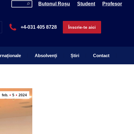
Search:
Butonul Roșu
Student
Profesor
ernaționale
Absolvenți
Știri
Contact
+4-031 405 8728
Înscrie-te aici
ernaționale
Absolvenți
Știri
Contact
feb.
5
2024