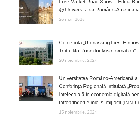
Free Market Road Show – Ediția Buc
@ Universitatea Româno-American
26 mai, 2025
Conferința „Unmasking Lies, Empow
Truth. No Room for Misinformation”
20 noiembrie, 2024
Universitatea Româno-Americană a 
Conferința Regională intitulată „Prop
Intelectuală în economia digitală pen
intreprinderile mici și mijlocii (IMM-ur
15 noiembrie, 2024