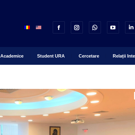
 Academice
Student URA
Cercetare
Relații Int
 Academice
Student URA
Cercetare
Relații Int