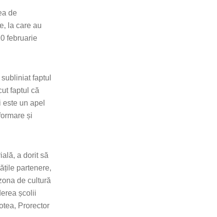
tea de
, la care au
10 februarie
ubliniat faptul
ut faptul că
i este un apel
nformare și
ală, a dorit să
ățile partenere,
 zona de cultură
derea școlii
Botea, Prorector