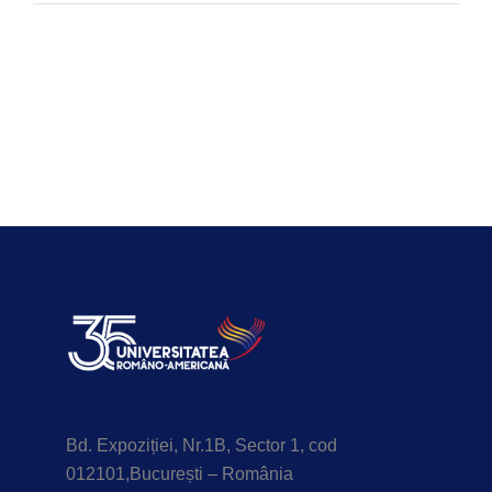
Bd. Expoziției, Nr.1B, Sector 1, cod
012101,București – România