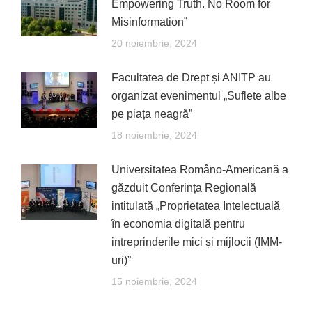
Empowering Truth. No Room for
Misinformation”
20 noiembrie, 2024
Facultatea de Drept și ANITP au
organizat evenimentul „Suflete albe
pe piața neagră”
18 noiembrie, 2024
Universitatea Româno-Americană a
găzduit Conferința Regională
intitulată „Proprietatea Intelectuală
în economia digitală pentru
intreprinderile mici și mijlocii (IMM-
uri)”
15 noiembrie, 2024