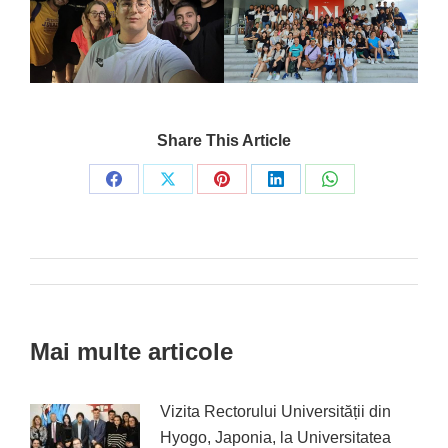
Share This Article
Share
Share
Share
Share
Share
on
on
on
on
on
Facebook
X
Pinterest
LinkedIn
WhatsApp
Post
navigation
Mai multe articole
Vizita Rectorului Universității din
Hyogo, Japonia, la Universitatea