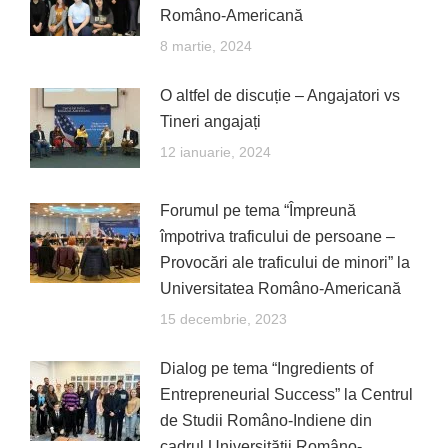
Româno-Americană
8 martie, 2024
O altfel de discuție – Angajatori vs
Tineri angajați
12 ianuarie, 2024
Forumul pe tema “Împreună
împotriva traficului de persoane –
Provocări ale traficului de minori” la
Universitatea Româno-Americană
15 decembrie, 2023
Dialog pe tema “Ingredients of
Entrepreneurial Success” la Centrul
de Studii Româno-Indiene din
cadrul Universității Româno-