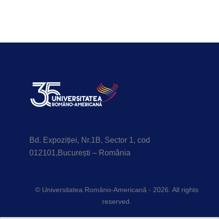
Bd. Expoziției, Nr.1B, Sector 1, cod
012101,București – România
© Universitatea Româno-Americană - 2026. All rights
reserved.