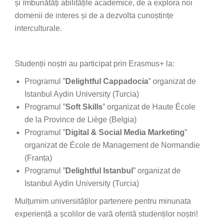
și îmbunătăți abilitățile academice, de a explora noi
domenii de interes și de a dezvolta cunoștințe
interculturale.
Studenții noștri au participat prin Erasmus+ la:
Programul ”
Delightful Cappadocia
” organizat de
Istanbul Aydin University (Turcia)
Programul ”
Soft Skills
” organizat de Haute École
de la Province de Liège (Belgia)
Programul ”
Digital & Social Media Marketing
”
organizat de École de Management de Normandie
(Franța)
Programul ”
Delightful Istanbul
” organizat de
Istanbul Aydin University (Turcia)
Mulțumim universităților partenere pentru minunata
experiență a școlilor de vară oferită studenților noștri!