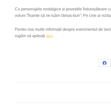
Cu personajele nostalgice și poveștile înduioșătoare car
volum ”Înainte să ne luăm rămas-bun”: Pe cine ai vizita
Pentru mai multe informații despre evenimentul de lans
rugăm să apăsați
aici
.
Sha
on
Fac
Post
navigation