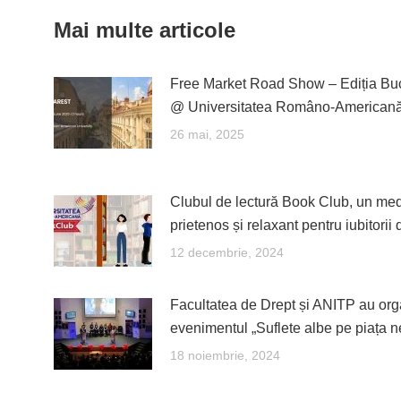
Mai multe articole
Free Market Road Show – Ediția Buc
@ Universitatea Româno-American
26 mai, 2025
Clubul de lectură Book Club, un me
prietenos și relaxant pentru iubitorii 
12 decembrie, 2024
Facultatea de Drept și ANITP au org
evenimentul „Suflete albe pe piața n
18 noiembrie, 2024