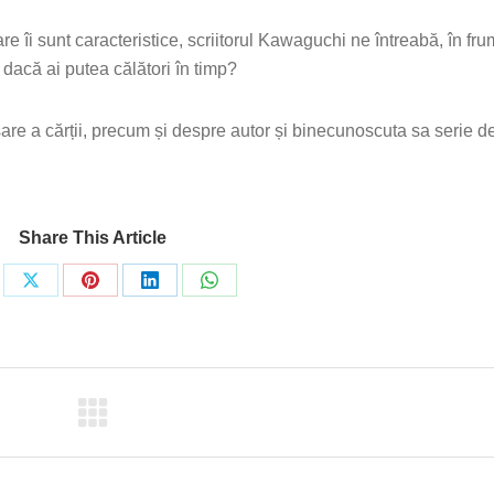
e îi sunt caracteristice, scriitorul Kawaguchi ne întreabă, în fr
 dacă ai putea călători în timp?
are a cărții, precum și despre autor și binecunoscuta sa serie 
Share This Article
re
Share
Share
Share
Share
on
on
on
on
ebook
X
Pinterest
LinkedIn
WhatsApp