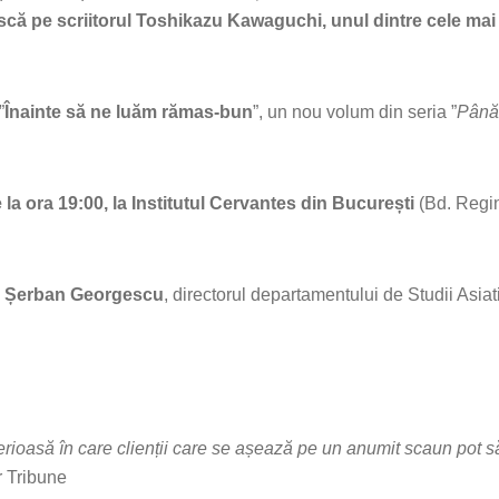
scă pe scriitorul Toshikazu Kawaguchi, unul dintre cele mai
”
Înainte să ne luăm rămas-bun
”, un nou volum din seria ”
Până
 la ora 19:00, la Institutul Cervantes din București
(Bd. Regin
l
Șerban Georgescu
, directorul departamentului de Studii Asiat
oasă în care clienții care se așează pe un anumit scaun pot să
r Tribune