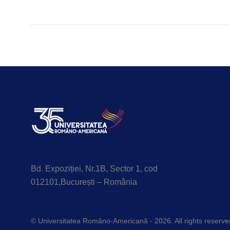
Bd. Expoziției, Nr.1B, Sector 1, cod
012101,București – România
© Universitatea Româno-Americană - 2026. All rights reserve