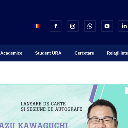
 Academice
Student URA
Cercetare
Relații Int
 Academice
Student URA
Cercetare
Relații Int