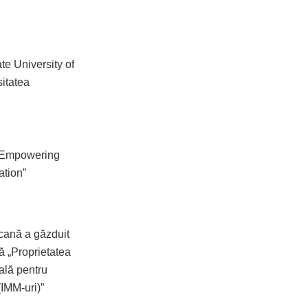
te University of
sitatea
, Empowering
ation”
cană a găzduit
ă „Proprietatea
ală pentru
 (IMM-uri)”