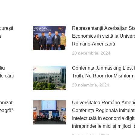
urești
Reprezentanții Azerbaijan Sta
ă
Economics în vizită la Univer
Româno-Americană
20 decembrie, 2024
diu
Conferința „Unmasking Lies
de cărți
Truth. No Room for Misinform
20 noiembrie, 2024
anizat
Universitatea Româno-Ameri
eagră”
Conferința Regională intitulat
Intelectuală în economia digit
intreprinderile mici și mijlocii