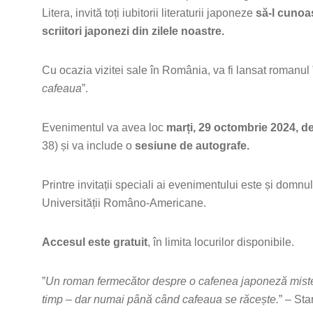
Litera, invită toți iubitorii literaturii japoneze
să-l cunoa
scriitori japonezi din zilele noastre.
Cu ocazia vizitei sale în România, va fi lansat romanul 
cafeaua
”.
Evenimentul va avea loc
marți, 29 octombrie 2024, de
38) și va include o
sesiune de autografe.
Printre invitații speciali ai evenimentului este și domnu
Universității Româno-Americane.
Accesul este gratuit
, în limita locurilor disponibile.
”
Un roman fermecător despre o cafenea japoneză misteri
timp – dar numai până când cafeaua se răcește.
” – Sta