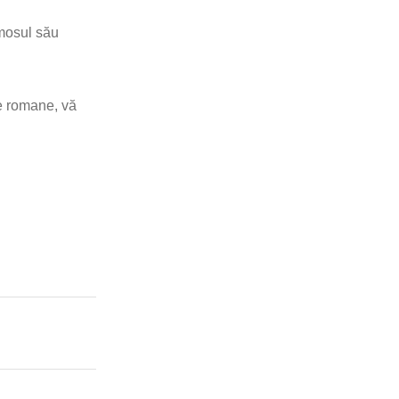
umosul său
de romane, vă