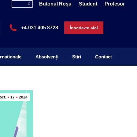
Search:
Butonul Roșu
Student
Profesor
ernaționale
Absolvenți
Știri
Contact
+4-031 405 8728
Înscrie-te aici
ernaționale
Absolvenți
Știri
Contact
oct.
17
2024