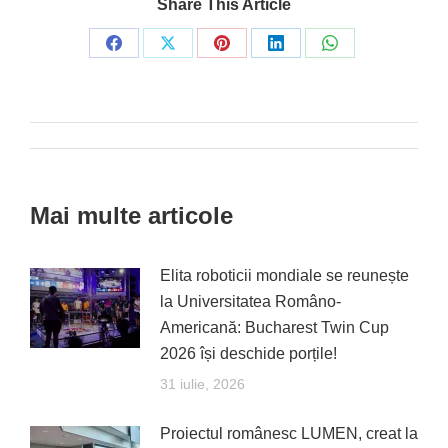
Share This Article
Share
Share
Share
Share
Share
on
on
on
on
on
Facebook
X
Pinterest
LinkedIn
WhatsApp
Post
navigation
Mai multe articole
Elita roboticii mondiale se reunește
la Universitatea Româno-
Americană: Bucharest Twin Cup
2026 își deschide porțile!
31 iulie, 2026
Proiectul românesc LUMEN, creat la