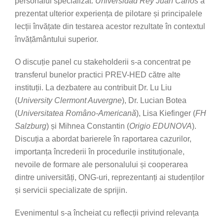
personalul specializat.
Universidad Rey Juan Carlos
a
prezentat ulterior experiența de pilotare și principalele
lecții învățate din testarea acestor rezultate în contextul
învățământului superior.
O discuție panel cu stakeholderii s-a concentrat pe
transferul bunelor practici PREV-HED către alte
instituții. La dezbatere au contribuit Dr. Lu Liu
(
University Clermont Auvergne
), Dr. Lucian Botea
(
Universitatea Româno-Americană
), Lisa Kiefinger (
FH
Salzburg
) și Mihnea Constantin (
Origio EDUNOVA
).
Discuția a abordat barierele în raportarea cazurilor,
importanța încrederii în procedurile instituționale,
nevoile de formare ale personalului și cooperarea
dintre universități, ONG-uri, reprezentanți ai studenților
și servicii specializate de sprijin.
Evenimentul s-a încheiat cu reflecții privind relevanța