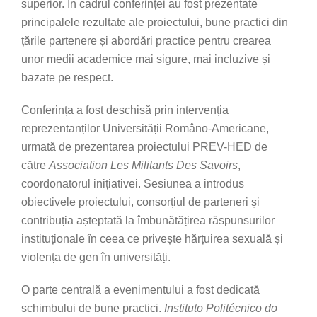
superior. În cadrul conferinței au fost prezentate
principalele rezultate ale proiectului, bune practici din
țările partenere și abordări practice pentru crearea
unor medii academice mai sigure, mai incluzive și
bazate pe respect.
Conferința a fost deschisă prin intervenția
reprezentanților Universității Româno-Americane,
urmată de prezentarea proiectului PREV-HED de
către
Association Les Militants Des Savoirs
,
coordonatorul inițiativei. Sesiunea a introdus
obiectivele proiectului, consorțiul de parteneri și
contribuția așteptată la îmbunătățirea răspunsurilor
instituționale în ceea ce privește hărțuirea sexuală și
violența de gen în universități.
O parte centrală a evenimentului a fost dedicată
schimbului de bune practici.
Instituto Politécnico do