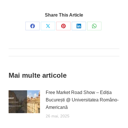
Share This Article
Share
Share
Share
Share
Share
on
on
on
on
on
Facebook
X
Pinterest
LinkedIn
WhatsApp
Post
navigation
Mai multe articole
Free Market Road Show – Ediția
București @ Universitatea Româno-
Americană
26 mai, 2025