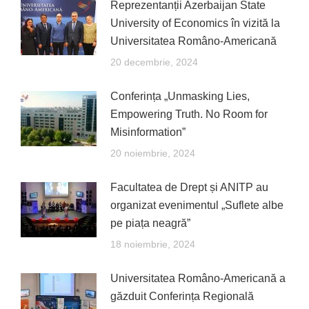
Reprezentanții Azerbaijan State
University of Economics în vizită la
Universitatea Româno-Americană
20 decembrie, 2024
Conferința „Unmasking Lies,
Empowering Truth. No Room for
Misinformation”
20 noiembrie, 2024
Facultatea de Drept și ANITP au
organizat evenimentul „Suflete albe
pe piața neagră”
18 noiembrie, 2024
Universitatea Româno-Americană a
găzduit Conferința Regională