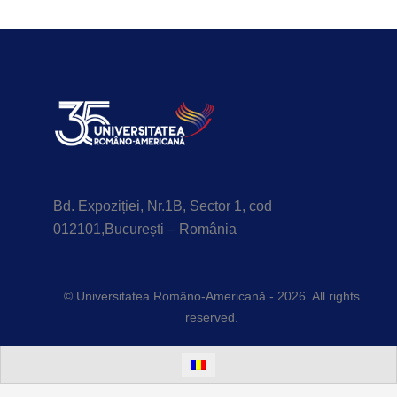
Bd. Expoziției, Nr.1B, Sector 1, cod
012101,București – România
© Universitatea Româno-Americană - 2026. All rights
reserved.