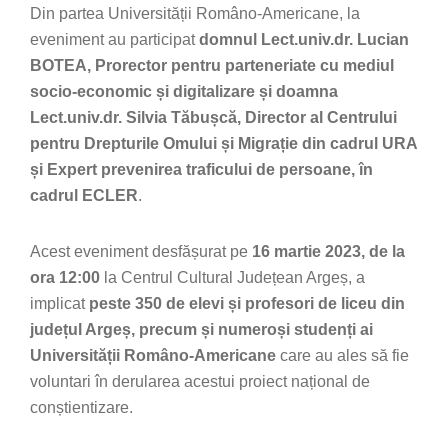
Din partea Universității Româno-Americane, la
eveniment au participat
domnul Lect.univ.dr. Lucian
BOTEA, Prorector pentru parteneriate cu mediul
socio-economic și digitalizare și doamna
Lect.univ.dr. Silvia Tăbușcă, Director al Centrului
pentru Drepturile Omului și Migrație din cadrul URA
și Expert prevenirea traficului de persoane, în
cadrul ECLER
.
Acest eveniment desfășurat pe
16 martie 2023, de la
ora 12:00
la Centrul Cultural Județean Argeș, a
implicat
peste 350 de elevi și profesori de liceu din
județul Argeș, precum și numeroși studenți ai
Universității Româno-Americane
care au ales să fie
voluntari în derularea acestui proiect național de
conștientizare.