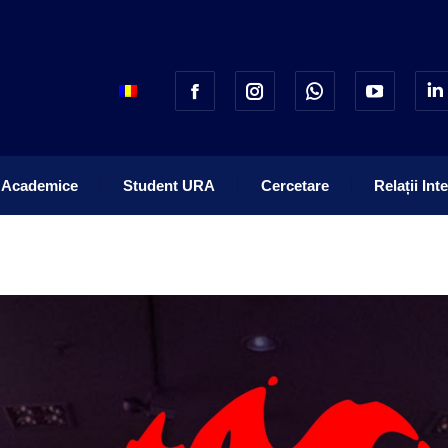
 Academice
Student URA
Cercetare
Relații Int
 Academice
Student URA
Cercetare
Relații Int