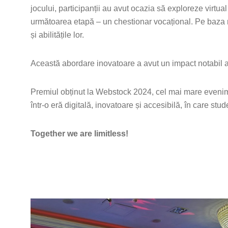
jocului, participanții au avut ocazia să exploreze vir
următoarea etapă – un chestionar vocațional. Pe baza răsp
și abilitățile lor.
Această abordare inovatoare a avut un impact notabil a
Premiul obținut la Webstock 2024, cel mai mare evenim
într-o eră digitală, inovatoare și accesibilă, în care stud
Together we are limitless!