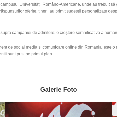
tual campusul Universității Româno-Americane, unde au trebuit 
unsurilor oferite, tinerii au primit sugestii personalizate despre 
supra campaniei de admitere: o creștere semnificativă a numărulu
ent de social media și comunicare online din Romania, este o r
enții sunt puși pe primul plan.
Galerie Foto