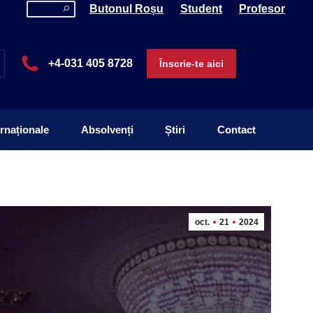
Search:
Butonul Roșu
Student
Profesor
ernaționale
Absolvenți
Știri
Contact
+4-031 405 8728
Înscrie-te aici
ernaționale
Absolvenți
Știri
Contact
oct.
21
2024