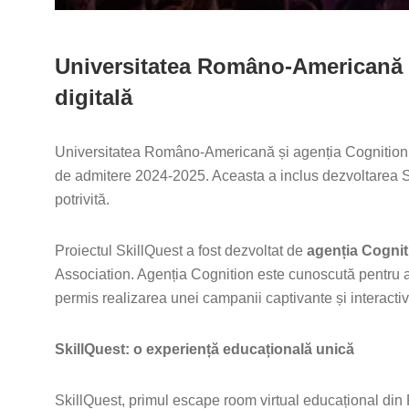
Universitatea Româno-Americană ș
digitală
Universitatea Româno-Americană și agenția Cognition a
de admitere 2024-2025. Aceasta a inclus dezvoltarea Ski
potrivită.
Proiectul SkillQuest a fost dezvoltat de
agenția Cognit
Association. Agenția Cognition este cunoscută pentru 
permis realizarea unei campanii captivante și interactiv
SkillQuest: o experiență educațională unică
SkillQuest, primul escape room virtual educațional din Ro