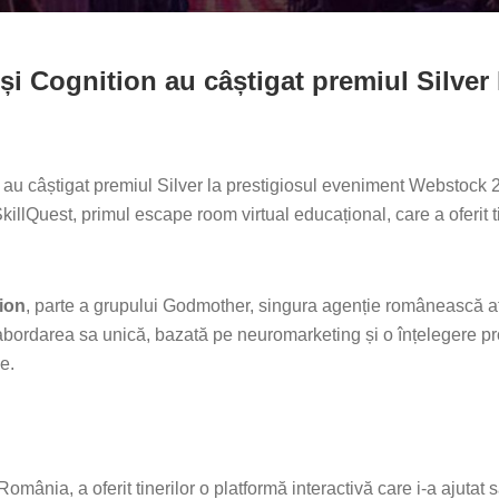
i Cognition au câștigat premiul Silver
u câștigat premiul Silver la prestigiosul eveniment Webstock 2
llQuest, primul escape room virtual educațional, care a oferit ti
ion
, parte a grupului Godmother, singura agenție românească a
abordarea sa unică, bazată pe neuromarketing și o înțelegere 
e.
mânia, a oferit tinerilor o platformă interactivă care i-a ajutat 