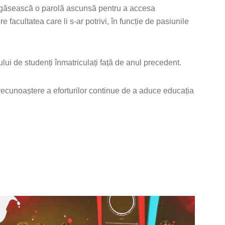
să găsească o parolă ascunsă pentru a accesa
facultatea care li s-ar potrivi, în funcție de pasiunile
i de studenți înmatriculați față de anul precedent.
ecunoaștere a eforturilor continue de a aduce educația