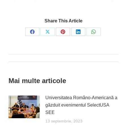
Share This Article
Share
Share
Share
Share
Share
on
on
on
on
on
Facebook
X
Pinterest
LinkedIn
WhatsApp
Post
navigation
Mai multe articole
Universitatea Româno-Americană a
găzduit evenimentul SelectUSA
SEE
13 septembrie, 2023