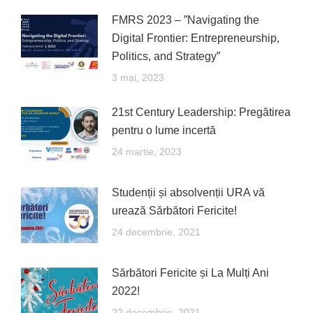
FMRS 2023 – ”Navigating the
Digital Frontier: Entrepreneurship,
Politics, and Strategy”
3 mai, 2023
21st Century Leadership: Pregătirea
pentru o lume incertă
24 martie, 2023
Studenții și absolvenții URA vă
urează Sărbători Fericite!
24 decembrie, 2021
Sărbători Fericite și La Mulți Ani
2022!
22 decembrie, 2021