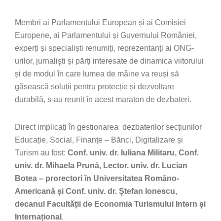
Membri ai Parlamentului European și ai Comisiei
Europene, ai Parlamentului și Guvernului României,
experți și specialiști renumiți, reprezentanți ai ONG-
urilor, jurnalişti și părți interesate de dinamica viitorului
și de modul în care lumea de mâine va reuși să
găsească soluții pentru protecție și dezvoltare
durabilă, s-au reunit în acest maraton de dezbateri.
Direct implicați în gestionarea dezbaterilor secțiunilor
Educație, Social, Finanțe – Bănci, Digitalizare și
Turism au fost:
Conf. univ. dr. Iuliana Militaru, Conf.
univ. dr. Mihaela Prună, Lector. univ. dr. Lucian
Botea – prorectori în Universitatea Româno-
Americană și Conf. univ. dr. Ștefan Ionescu,
decanul Facultății de Economia Turismului Intern și
Internațional
.